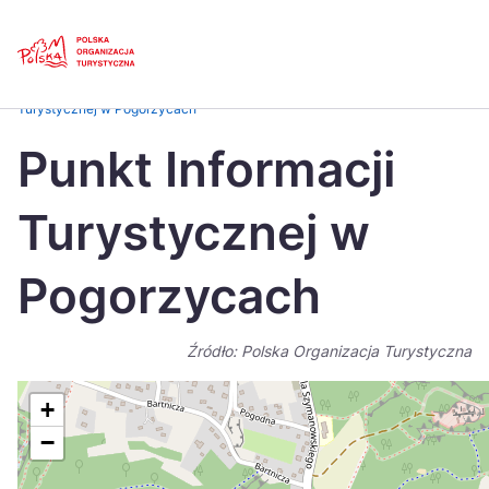
Skip
Link
Strona główna
>
Baza atrakcji turystycznych
>
Punkt Informacji
Turystycznej w Pogorzycach
Polski
Engl
Punkt Informacji
Česká
中国
Turystycznej w
Dansk
Deut
Español
Fran
Pogorzycach
Italiano
Magy
Źródło: Polska Organizacja Turystyczna
Nederlands
日本
Português
Nors
+
−
Suomi
Sven