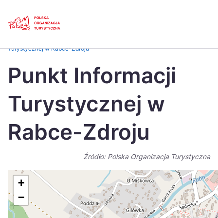
Skip
Link
Strona główna
>
Baza atrakcji turystycznych
>
Punkt Informacji
Turystycznej w Rabce-Zdroju
Polski
Engl
Punkt Informacji
Česká
中国
Turystycznej w
Dansk
Deut
Español
Fran
Rabce-Zdroju
Italiano
Magy
Źródło: Polska Organizacja Turystyczna
Nederlands
日本
Português
Nors
+
−
Suomi
Sven