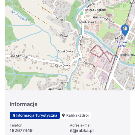
Україна
Zamknij
Informacje
Informacja Turystyczna
Rabka-Zdrój
Telefon
Adres e-mail
182677449
it@rabka.pl