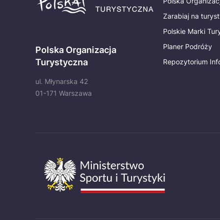
Polska Organizac
Zarabiaj na turys
Polskie Marki Tu
Planer Podróży
Polska Organizacja
Turystyczna
Repozytorium Inf
ul. Młynarska 42
01-171 Warszawa