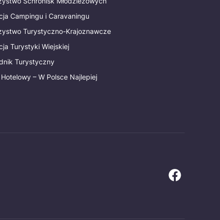
rzystwo Schronisk Młodzieżowych
cja Campingu i Caravaningu
rzystwo Turystyczno-Krajoznawcze
ja Turystyki Wiejskiej
dnik Turystyczny
 Hotelowy – W Polsce Najlepiej