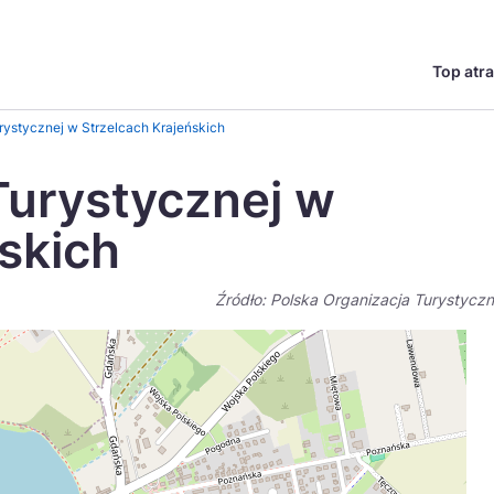
Top atra
English
Česká
urystycznej w Strzelcach Krajeńskich
Deutsch
Español
Turystycznej w
Magyar
Nederlands
skich
go?
regionów
Miasta
Ambasador miejsca
Szlaki kulinarne
UNESC
Norsk
Suomi
Źródło: Polska Organizacja Turystycz
Uzdrowiska
Polskie 