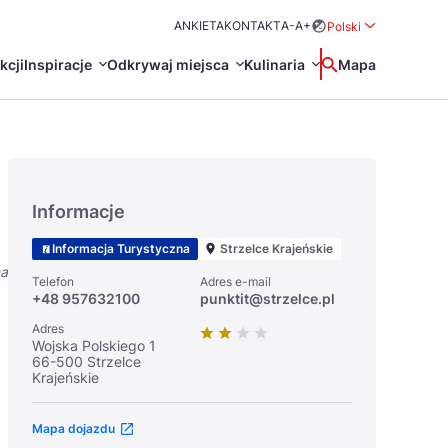
ANKIETA
KONTAKT
A-
A+
Polski
Rozwiń menu wybo
kcji
Inspiracje
Odkrywaj miejsca
Kulinaria
Wyszukaj
Mapa
中国
Zamkn
Français
日本語
Informacje
O
Certyfikaty POT
Restauracje Michelin
Informacja Turystyczna
Strzelce Krajeńskie
Svenska
na
Telefon
Adres e-mail
+48 957632100
punktit@strzelce.pl
Adres
Wojska Polskiego 1
66-500 Strzelce
Krajeńskie
Marki Turystyczne
Mapa dojazdu