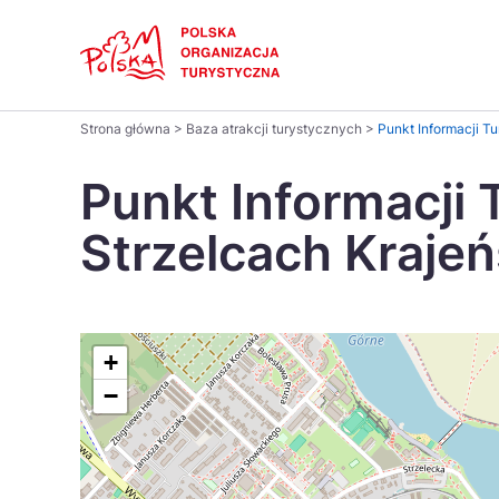
Skip
Link
Polski
Strona główna
>
Baza atrakcji turystycznych
>
Punkt Informacji T
Wyszukaj
Dansk
na
Punkt Informacji 
stronie
Italiano
Strzelcach Krajeń
Pomysł na...
Regiony
Gastronomia i kuchnia
Co nowe
Kuchnia 
Português
Україна
+
−
Parki narodowe