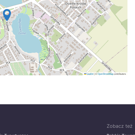
Leaflet
|
©
OpenStreetMap
contributors
Zobacz też