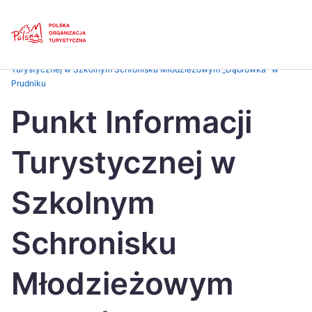
Skip
Link
Strona główna
>
Baza atrakcji turystycznych
>
Punkt Informacji
Turystycznej w Szkolnym Schronisku Młodzieżowym „Dąbrówka” w
Prudniku
Polski
Engl
Punkt Informacji
Česká
中国
Dansk
Deut
Turystycznej w
Español
Fran
Szkolnym
Italiano
Magy
Nederlands
日本
Schronisku
Português
Nors
Młodzieżowym
Suomi
Sven