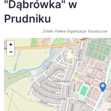
"Dąbrówka" w
Україна
Prudniku
Zamknij
Źródło: Polska Organizacja Turystyczna
+
−