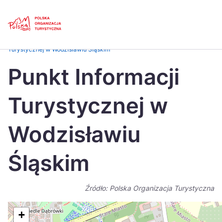
Skip
Link
Strona główna
>
Baza atrakcji turystycznych
>
Punkt Informacji
Turystycznej w Wodzisławiu Śląskim
Polski
Engl
Punkt Informacji
Česká
中国
Turystycznej w
Dansk
Deut
Español
Fran
Wodzisławiu
Italiano
Magy
Śląskim
Nederlands
日本
Português
Nors
Źródło: Polska Organizacja Turystyczna
Suomi
Sven
+