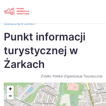
Skip
Link
Strona główna
>
Baza atrakcji turystycznych
>
Punkt informacji
turystycznej w Żarkach
Polski
Engl
Punkt informacji
Česká
中国
turystycznej w
Dansk
Deut
Español
Fran
Żarkach
Italiano
Magy
Źródło: Polska Organizacja Turystyczna
Nederlands
日本
Português
Nors
+
−
Suomi
Sven