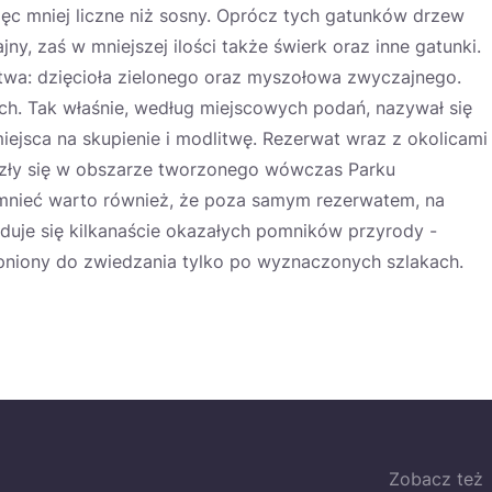
ęc mniej liczne niż sosny. Oprócz tych gatunków drzew
y, zaś w mniejszej ilości także świerk oraz inne gatunki.
ctwa: dzięcioła zielonego oraz myszołowa zwyczajnego.
h. Tak właśnie, według miejscowych podań, nazywał się
miejsca na skupienie i modlitwę. Rezerwat wraz z okolicami
azły się w obszarze tworzonego wówczas Parku
mnieć warto również, że poza samym rezerwatem, na
duje się kilkanaście okazałych pomników przyrody -
pniony do zwiedzania tylko po wyznaczonych szlakach.
Zobacz też