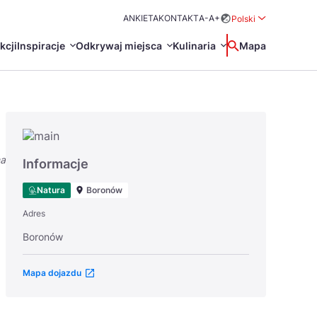
ANKIETA
KONTAKT
A-
A+
Polski
Rozwiń menu wybo
kcji
Inspiracje
Odkrywaj miejsca
Kulinaria
Wyszukaj
Mapa
中国
Zamkn
Français
日本語
na
O
Certyfikaty POT
Restauracje Michelin
Informacje
Svenska
Natura
Boronów
Adres
Boronów
Mapa dojazdu
Marki Turystyczne