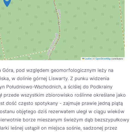
Leaflet
|
©
OpenStreetMap
contributors
wa Góra, pod względem geomorfologicznym leży na
a, w dolinie górnej Liswarty. Z punku widzenia
yn Południowo-Wschodnich, a ściślej do Podkrainy
ął przede wszystkim zbiorowisko roślinne określane jako
est dość często spotykany - zajmuje prawie jedną piątą
ewostanu objętego dziś rezerwatem uległ w ciągu wieków
 pierwotnie borze mieszanym świeżym dąb bezszypułkowy
ki leśnej ustąpił on miejsca sośnie, sadzonej przez