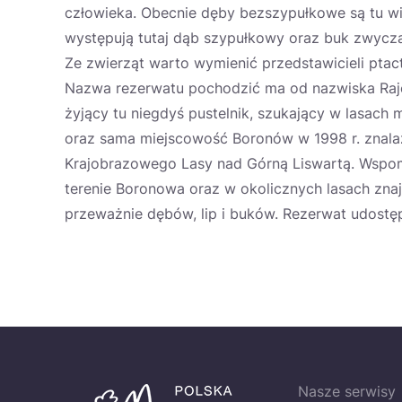
człowieka. Obecnie dęby bezszypułkowe są tu wi
występują tutaj dąb szypułkowy oraz buk zwyczajn
Ze zwierząt warto wymienić przedstawicieli pta
Nazwa rezerwatu pochodzić ma od nazwiska Rajc
żyjący tu niegdyś pustelnik, szukający w lasach 
oraz sama miejscowość Boronów w 1998 r. znal
Krajobrazowego Lasy nad Górną Liswartą. Wspo
terenie Boronowa oraz w okolicznych lasach znaj
przeważnie dębów, lip i buków. Rezerwat udostę
Nasze serwisy