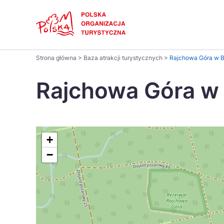
Skip
Link
Polski
Strona główna
>
Baza atrakcji turystycznych
>
Rajchowa Góra w 
Wyszukaj
Dansk
na
Rajchowa Góra w
stronie
Italiano
Pomysł na...
Regiony
Gastronomia i kuchnia
Co nowe
Kuchnia 
Português
+
−
Україна
Parki narodowe