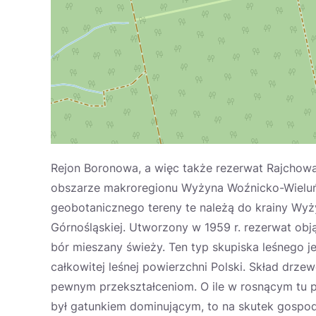
Rejon Boronowa, a więc także rezerwat Rajcho
obszarze makroregionu Wyżyna Woźnicko-Wieluńsk
geobotanicznego tereny te należą do krainy Wyż
Górnośląskiej. Utworzony w 1959 r. rezerwat obj
bór mieszany świeży. Ten typ skupiska leśnego j
całkowitej leśnej powierzchni Polski. Skład drz
pewnym przekształceniom. O ile w rosnącym tu
był gatunkiem dominującym, to na skutek gospodar