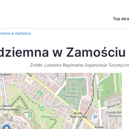
Top atra
English
Česká
dziemna w Zamościu
Deutsch
Español
odziemna w Zamościu
Magyar
Nederlands
Źródło: Lubelska Regionalna Organizacja Turystycz
go?
regionów
Miasta
Ambasador miejsca
Szlaki kulinarne
UNESC
Norsk
Suomi
Uzdrowiska
Polskie 