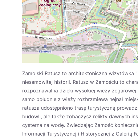
Zamojski Ratusz to architektoniczna wizytówka "m
niesamowitej historii. Ratusz w Zamościu to ch
rozpoznawalna dzięki wysokiej wieży zegarowej
samo południe z wieży rozbrzmiewa hejnał miejsk
ratusza udostępniono trasę turystyczną prowadzą
budowli, ale także zobaczysz relikty dawnych ins
cysterna na wodę. Zwiedzając Zamość konieczni
Informacji Turystycznej i Historycznej z Galerią Fo