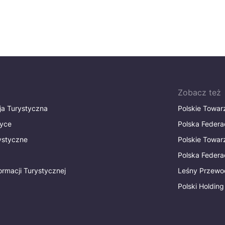
Zobacz też
ja Turystyczna
Polskie Towa
tyce
Polska Federa
rystyczne
Polskie Towa
Polska Federac
ormacji Turystycznej
Leśny Przewo
Polski Holding