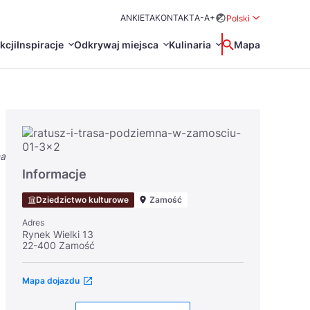
ANKIETA
KONTAKT
A-
A+
Polski
Rozwiń menu wybo
kcji
Inspiracje
Odkrywaj miejsca
Kulinaria
Wyszukaj
Mapa
中国
Zamkn
Français
日本語
na
O
Certyfikaty POT
Restauracje Michelin
Informacje
Svenska
Dziedzictwo kulturowe
Zamość
Adres
Rynek Wielki 13
22-400 Zamość
Marki Turystyczne
Mapa dojazdu