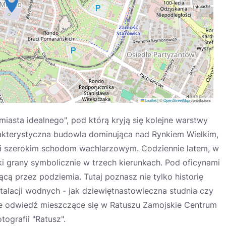
Leaflet
|
©
OpenStreetMap
contributors
iasta idealnego", pod którą kryją się kolejne warstwy
arakterystyczna budowla dominująca nad Rynkiem Wielkim,
 i szerokim schodom wachlarzowym. Codziennie latem, w
i grany symbolicznie w trzech kierunkach. Pod oficynami
cą przez podziemia. Tutaj poznasz nie tylko historię
talacji wodnych - jak dziewiętnastowieczna studnia czy
e odwiedź mieszczące się w Ratuszu Zamojskie Centrum
tografii "Ratusz".