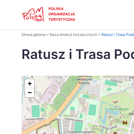
Skip
Link
Polski
Strona główna
>
Baza atrakcji turystycznych
>
Ratusz i Trasa Po
Wyszukaj
Dansk
na
Ratusz i Trasa P
stronie
Italiano
Pomysł na...
Regiony
Gastronomia i kuchnia
Co nowe
Kuchnia 
Português
+
−
Україна
Parki narodowe