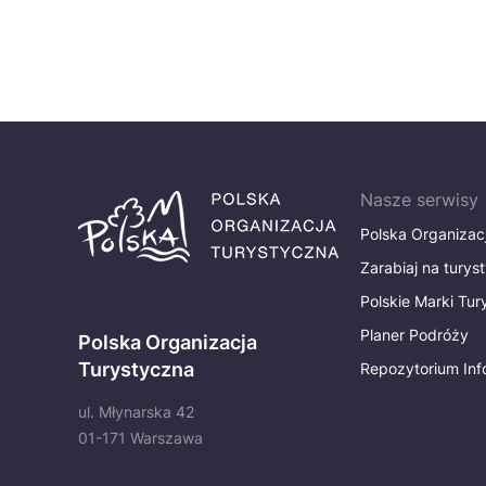
Nasze serwisy
Polska Organizac
Zarabiaj na turys
Polskie Marki Tu
Planer Podróży
Polska Organizacja
Turystyczna
Repozytorium Inf
ul. Młynarska 42
01-171 Warszawa