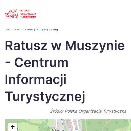
Skip
Link
Strona główna
>
Baza atrakcji turystycznych
>
Ratusz w Muszynie –
Centrum Informacji Turystycznej
Polski
Engl
Ratusz w Muszynie
Česká
中国
- Centrum
Dansk
Deut
Español
Fran
Informacji
Italiano
Magy
Turystycznej
Nederlands
日本
Português
Nors
Źródło: Polska Organizacja Turystyczna
Suomi
Sven
+