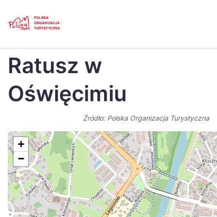
Skip
Link
Strona główna
>
Baza atrakcji turystycznych
>
Ratusz w Oświęcimiu
Ratusz w
Polski
Engl
Česká
中国
Oświęcimiu
Dansk
Deut
Źródło: Polska Organizacja Turystyczna
Español
Fran
Italiano
Magy
+
−
Nederlands
日本
Português
Nors
Suomi
Sven