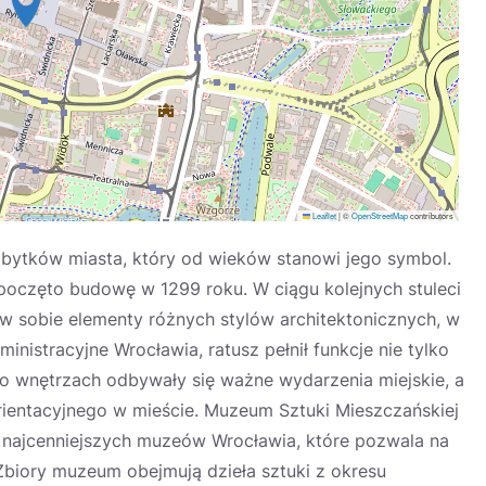
Leaflet
|
©
OpenStreetMap
contributors
bytków miasta, który od wieków stanowi jego symbol.
ozpoczęto budowę w 1299 roku. W ciągu kolejnych stuleci
w sobie elementy różnych stylów architektonicznych, w
nistracyjne Wrocławia, ratusz pełnił funkcje nie tylko
ego wnętrzach odbywały się ważne wydarzenia miejskie, a
orientacyjnego w mieście. Muzeum Sztuki Mieszczańskiej
z najcenniejszych muzeów Wrocławia, które pozwala na
 Zbiory muzeum obejmują dzieła sztuki z okresu