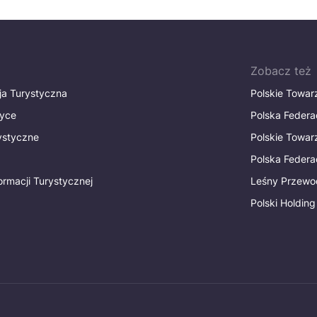
Zobacz też
ja Turystyczna
Polskie Towa
tyce
Polska Federa
rystyczne
Polskie Towa
Polska Federac
ormacji Turystycznej
Leśny Przewo
Polski Holding