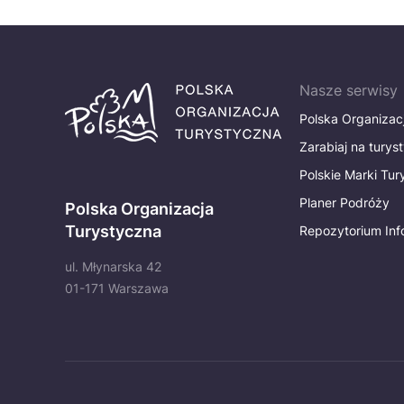
Nasze serwisy
Polska Organizac
Zarabiaj na turys
Polskie Marki Tu
Planer Podróży
Polska Organizacja
Turystyczna
Repozytorium Inf
ul. Młynarska 42
01-171 Warszawa