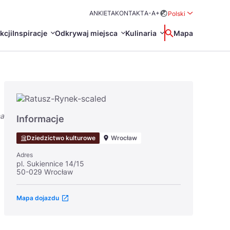
ANKIETA
KONTAKT
A-
A+
Polski
Rozwiń menu wybo
kcji
Inspiracje
Odkrywaj miejsca
Kulinaria
Wyszukaj
Mapa
中国
Zamkn
Français
日本語
na
O
Certyfikaty POT
Restauracje Michelin
Informacje
Svenska
Dziedzictwo kulturowe
Wrocław
Adres
pl. Sukiennice 14/15
50-029 Wrocław
Mapa dojazdu
Marki Turystyczne