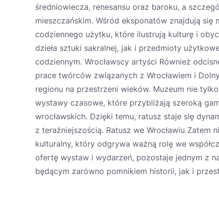
średniowiecza, renesansu oraz baroku, a szczeg
mieszczańskim. Wśród eksponatów znajdują się m
codziennego użytku, które ilustrują kulturę i o
dzieła sztuki sakralnej, jak i przedmioty użytko
codziennym. Wrocławscy artyści Również odcisn
prace twórców związanych z Wrocławiem i Dolnym 
regionu na przestrzeni wieków. Muzeum nie tylko
wystawy czasowe, które przybliżają szeroką gamę 
wrocławskich. Dzięki temu, ratusz staje się dyna
z teraźniejszością. Ratusz we Wrocławiu Zatem n
kulturalny, który odgrywa ważną rolę we współc
ofertę wystaw i wydarzeń, pozostaje jednym z na
będącym zarówno pomnikiem historii, jak i przes