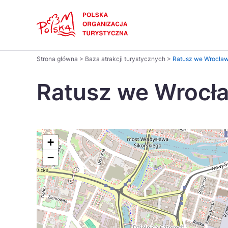
Skip
Link
Polski
Strona główna
>
Baza atrakcji turystycznych
>
Ratusz we Wrocław
Wyszukaj
Dansk
na
Ratusz we Wrocł
stronie
Italiano
Pomysł na...
Regiony
Gastronomia i kuchnia
Co nowe
Kuchnia 
Português
+
−
Україна
Parki narodowe