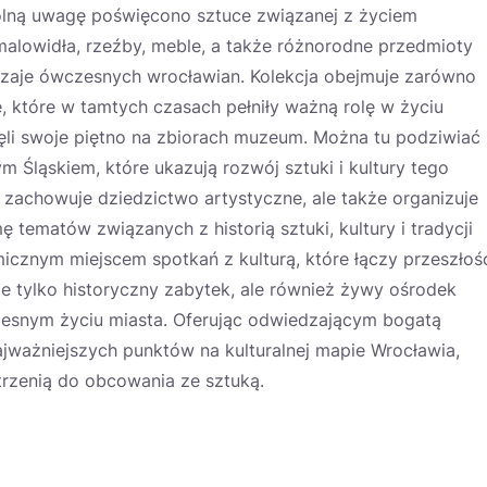
ólną uwagę poświęcono sztuce związanej z życiem
alowidła, rzeźby, meble, a także różnorodne przedmioty
byczaje ówczesnych wrocławian. Kolekcja obejmuje zarówno
we, które w tamtych czasach pełniły ważną rolę w życiu
ęli swoje piętno na zbiorach muzeum. Można tu podziwiać
Śląskiem, które ukazują rozwój sztuki i kultury tego
 zachowuje dziedzictwo artystyczne, ale także organizuje
tematów związanych z historią sztuki, kultury i tradycji
micznym miejscem spotkań z kulturą, które łączy przeszłoś
ie tylko historyczny zabytek, ale również żywy ośrodek
zesnym życiu miasta. Oferując odwiedzającym bogatą
jważniejszych punktów na kulturalnej mapie Wrocławia,
trzenią do obcowania ze sztuką.