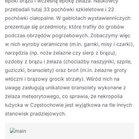
epoki brązu i wczesną epokę żelaza. Naukowcy
przebadali tutaj 33 pochówki szkieletowe i 22
pochówki ciałopalne. W gablotach wystawienniczych
prezentuje się przedmioty, które trafiły do grobów
podczas obrzędów pogrzebowych. Zobaczymy więc
w nich wyroby ceramiczne (m.in. garnki, misy i czarki),
narzędzia (np. noże żelazne czy sierp z brązu),
ozdoby z brązu i żelaza (chociażby naszyjniki, szpile,
guziczki, bransolety) oraz broń (m.in. żelazne groty
włóczni i brązowy grocik strzały). Wśród nich na
uwagę zasługują unikatowe bransolety wykonane z
żelaza meteorytowego, co sprawia, że nekropolia
łużycka w Częstochowie jest wyjątkowa na tle innych
stanowisk pradziejowych.