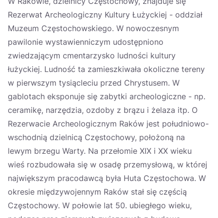
W Rakowie, dzielnicy Częstochowy, znajduje się
Rezerwat Archeologiczny Kultury Łużyckiej - oddział
Muzeum Częstochowskiego. W nowoczesnym
pawilonie wystawienniczym udostępniono
zwiedzającym cmentarzysko ludności kultury
łużyckiej. Ludność ta zamieszkiwała okoliczne tereny
w pierwszym tysiącleciu przed Chrystusem. W
gablotach eksponuje się zabytki archeologiczne - np.
ceramikę, narzędzia, ozdoby z brązu i żelaza itp. O
Rezerwacie Archeologicznym Raków jest południowo-
wschodnią dzielnicą Częstochowy, położoną na
lewym brzegu Warty. Na przełomie XIX i XX wieku
wieś rozbudowała się w osadę przemysłową, w której
największym pracodawcą była Huta Częstochowa. W
okresie międzywojennym Raków stał się częścią
Częstochowy. W połowie lat 50. ubiegłego wieku,