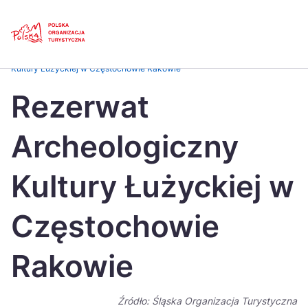
Skip
Link
Strona główna
>
Baza atrakcji turystycznych
>
Rezerwat Archeologiczny
Kultury Łużyckiej w Częstochowie Rakowie
Polski
Engl
Rezerwat
Česká
中国
Archeologiczny
Dansk
Deut
Español
Fran
Kultury Łużyckiej w
Italiano
Magy
Częstochowie
Nederlands
日本
Rakowie
Português
Nors
Suomi
Sven
Źródło: Śląska Organizacja Turystyczna