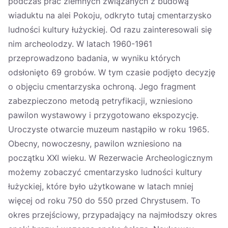
podczas prac ziemnych związanych z budową
wiaduktu na alei Pokoju, odkryto tutaj cmentarzysko
ludności kultury łużyckiej. Od razu zainteresowali się
nim archeolodzy. W latach 1960-1961
przeprowadzono badania, w wyniku których
odsłonięto 69 grobów. W tym czasie podjęto decyzję
o objęciu cmentarzyska ochroną. Jego fragment
zabezpieczono metodą petryfikacji, wzniesiono
pawilon wystawowy i przygotowano ekspozycję.
Uroczyste otwarcie muzeum nastąpiło w roku 1965.
Obecny, nowoczesny, pawilon wzniesiono na
początku XXI wieku. W Rezerwacie Archeologicznym
możemy zobaczyć cmentarzysko ludności kultury
łużyckiej, które było użytkowane w latach mniej
więcej od roku 750 do 550 przed Chrystusem. To
okres przejściowy, przypadający na najmłodszy okres