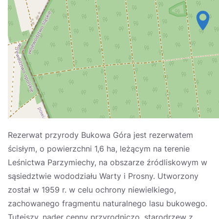
Україна
Zamknij
Rezerwat przyrody Bukowa Góra jest rezerwatem
ścisłym, o powierzchni 1,6 ha, leżącym na terenie
Leśnictwa Parzymiechy, na obszarze źródliskowym w
sąsiedztwie wododziału Warty i Prosny. Utworzony
został w 1959 r. w celu ochrony niewielkiego,
zachowanego fragmentu naturalnego lasu bukowego.
Tutejszy, nader cenny przyrodniczo, starodrzew z