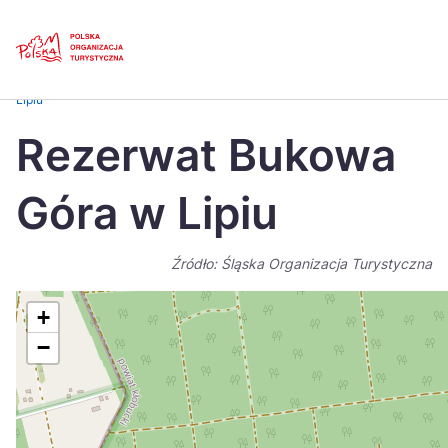
Skip
Link
Strona główna
>
Baza atrakcji turystycznych
>
Rezerwat Bukowa Góra w
Lipiu
Polski
Engl
Rezerwat Bukowa
Česká
中国
Góra w Lipiu
Dansk
Deut
Español
Fran
Źródło: Śląska Organizacja Turystyczna
Italiano
Magy
+
Nederlands
日本
−
Português
Nors
Suomi
Sven