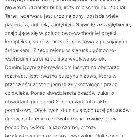
głównym udziałem buka, liczy miejscami ok. 200 lat.
Teren rezerwatu jest urozmaicony, posiada wiele
pagórków, dolinek, zagłębień. Największe zagłębienie,
znajdujące się w południowo-wschodniej części
kompleksu, stanowi niszę źródliskową z pulsującymi
źródełkami. Z tego rejonu w kierunku północno-
wschodnim stromą dolinką wypływa potok.
Dominującym zbiorowiskiem leśnym na obszarze
rezerwatu jest kwaśna buczyna niżowa, która w
przeszłości została jednak zniekształcona przez
człowieka. Ponad dwadzieścia okazów buka, o
obwodach pni ponad 3 m, posiada charakter
pomnikowy. Obok tych, dominujących tutaj gatunków
drzew, na terenie rezerwatu rosną również jodły
pospolite, świerki, olsze czarne, brzozy
brodawkowate oraz sosny zwyczajne. Naliczono tu