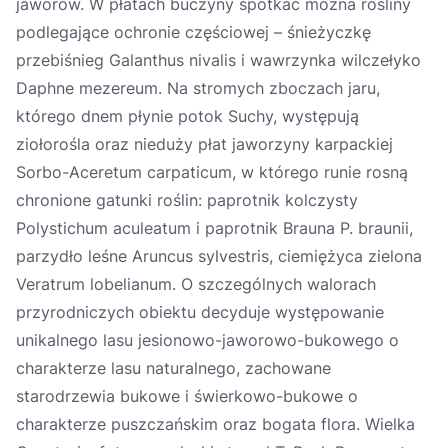
jaworów. W płatach buczyny spotkać można rośliny
podlegające ochronie częściowej – śnieżyczkę
przebiśnieg Galanthus nivalis i wawrzynka wilczełyko
Daphne mezereum. Na stromych zboczach jaru,
którego dnem płynie potok Suchy, występują
ziołorośla oraz nieduży płat jaworzyny karpackiej
Sorbo-Aceretum carpaticum, w którego runie rosną
chronione gatunki roślin: paprotnik kolczysty
Polystichum aculeatum i paprotnik Brauna P. braunii,
parzydło leśne Aruncus sylvestris, ciemiężyca zielona
Veratrum lobelianum. O szczególnych walorach
przyrodniczych obiektu decyduje występowanie
unikalnego lasu jesionowo-jaworowo-bukowego o
charakterze lasu naturalnego, zachowane
starodrzewia bukowe i świerkowo-bukowe o
charakterze puszczańskim oraz bogata flora. Wielka