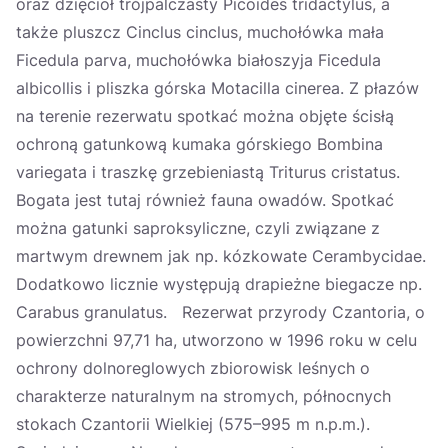
oraz dzięcioł trójpalczasty Picoides tridactylus, a
także pluszcz Cinclus cinclus, muchołówka mała
Ficedula parva, muchołówka białoszyja Ficedula
albicollis i pliszka górska Motacilla cinerea. Z płazów
na terenie rezerwatu spotkać można objęte ścisłą
ochroną gatunkową kumaka górskiego Bombina
variegata i traszkę grzebieniastą Triturus cristatus.
Bogata jest tutaj również fauna owadów. Spotkać
można gatunki saproksyliczne, czyli związane z
martwym drewnem jak np. kózkowate Cerambycidae.
Dodatkowo licznie występują drapieżne biegacze np.
Carabus granulatus. Rezerwat przyrody Czantoria, o
powierzchni 97,71 ha, utworzono w 1996 roku w celu
ochrony dolnoreglowych zbiorowisk leśnych o
charakterze naturalnym na stromych, północnych
stokach Czantorii Wielkiej (575–995 m n.p.m.).