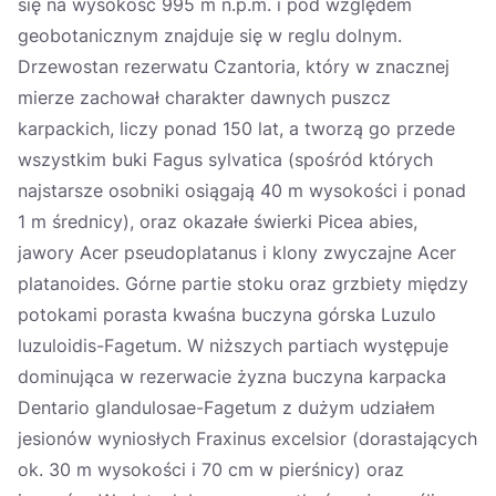
się na wysokość 995 m n.p.m. i pod względem
geobotanicznym znajduje się w reglu dolnym.
Drzewostan rezerwatu Czantoria, który w znacznej
mierze zachował charakter dawnych puszcz
karpackich, liczy ponad 150 lat, a tworzą go przede
wszystkim buki Fagus sylvatica (spośród których
najstarsze osobniki osiągają 40 m wysokości i ponad
1 m średnicy), oraz okazałe świerki Picea abies,
jawory Acer pseudoplatanus i klony zwyczajne Acer
platanoides. Górne partie stoku oraz grzbiety między
potokami porasta kwaśna buczyna górska Luzulo
luzuloidis-Fagetum. W niższych partiach występuje
dominująca w rezerwacie żyzna buczyna karpacka
Dentario glandulosae-Fagetum z dużym udziałem
jesionów wyniosłych Fraxinus excelsior (dorastających
ok. 30 m wysokości i 70 cm w pierśnicy) oraz