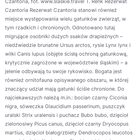
Czantoria, fot. www.slaskie.travel T. Renk Rezerwat
Czantoria Rezerwat Czantoria stanowi również
miejsce występowania wielu gatunków zwierząt, w
tym rzadkich i chronionych. Odnotowano tutaj
migrujące osobniki dużych ssaków drapieżnych –
niedźwiedzie brunatne Ursus arctos, rysie Lynx lynx i
wilki Canis lupus (objęte ścisłą ochroną gatunkową,
krytycznie zagrożone w województwie śląskim) – a
jelenie odbywają tu swoje rykowisko. Bogata jest
również ornitofauna opisywanego obszaru, w której
znaczący udział mają gatunki ściśle chronione. Do
najciekawszych należą m.in.: bocian czarny Ciconia
nigra, sóweczka Glaucidium passerinum, puszczyk
uralski Strix uralensis i puchacz Bubo bubo, dzięcioł
zielonosiwy Picus canus, dzięcioł czarny Dryocopus
martius, dzięcioł białogrzbiety Dendrocopos leucotos