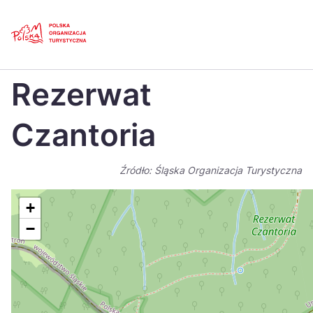
Skip
Link
Strona główna
>
Baza atrakcji turystycznych
>
Rezerwat Czantoria
Rezerwat
Polski
Engl
Česká
中国
Czantoria
Dansk
Deut
Źródło: Śląska Organizacja Turystyczna
Español
Fran
Italiano
Magy
+
−
Nederlands
日本
Português
Nors
Suomi
Sven