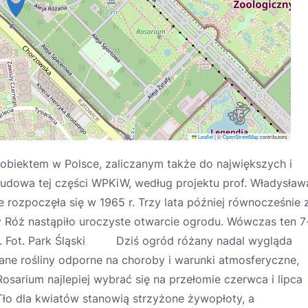
Leaflet
|
©
OpenStreetMap
contributors
biektem w Polsce, zaliczanym także do największych i
Budowa tej części WPKiW, według projektu prof. Władysław
rozpoczęła się w 1965 r. Trzy lata później równocześnie 
 Róż nastąpiło uroczyste otwarcie ogrodu. Wówczas ten 7
ż. Fot. Park Śląski Dziś ogród różany nadal wygląda
ane rośliny odporne na choroby i warunki atmosferyczne,
sarium najlepiej wybrać się na przełomie czerwca i lipca
 Tło dla kwiatów stanowią strzyżone żywopłoty, a