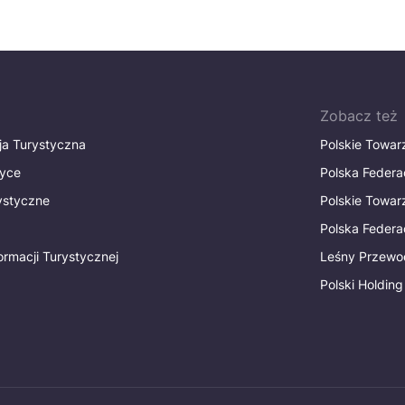
Zobacz też
ja Turystyczna
Polskie Towa
tyce
Polska Federa
rystyczne
Polskie Towa
Polska Federac
ormacji Turystycznej
Leśny Przewo
Polski Holding