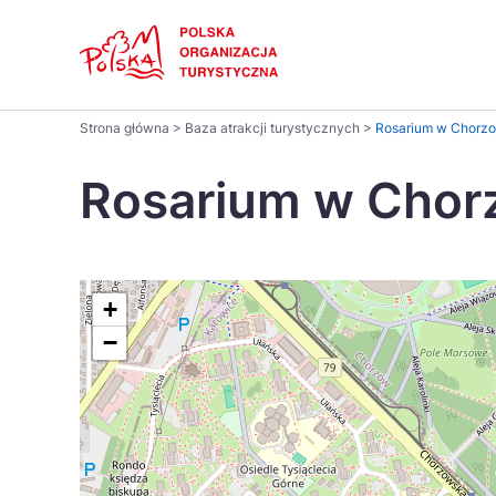
Skip
Link
Polski
Strona główna
>
Baza atrakcji turystycznych
>
Rosarium w Chorz
Wyszukaj
Dansk
na
Rosarium w Chor
stronie
Italiano
Pomysł na...
Regiony
Gastronomia i kuchnia
Co nowe
Kuchnia 
Português
+
−
Україна
Parki narodowe