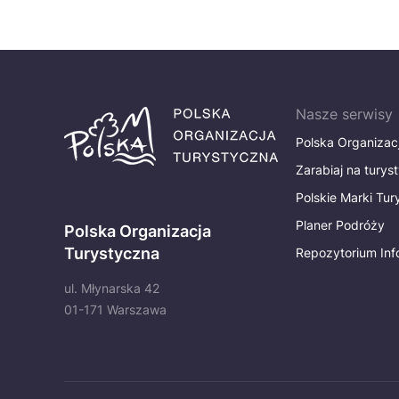
Nasze serwisy
Polska Organizac
Zarabiaj na turys
Polskie Marki Tu
Planer Podróży
Polska Organizacja
Turystyczna
Repozytorium Inf
ul. Młynarska 42
01-171 Warszawa