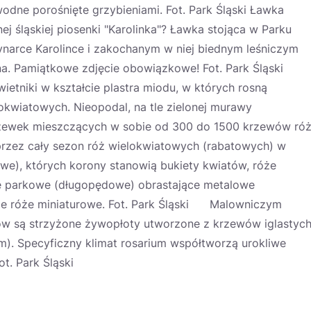
odne porośnięte grzybieniami. Fot. Park Śląski Ławka
j śląskiej piosenki "Karolinka"? Ławka stojąca w Parku
narce Karolince i zakochanym w niej biednym leśniczym
ina. Pamiątkowe zdjęcie obowiązkowe! Fot. Park Śląski
etniki w kształcie plastra miodu, w których rosną
okwiatowych. Nieopodal, na tle zielonej murawy
oczewek mieszczących w sobie od 300 do 1500 krzewów ró
przez cały sezon róż wielokwiatowych (rabatowych) w
we), których korony stanowią bukiety kwiatów, róże
óże parkowe (długopędowe) obrastające metalowe
kże róże miniaturowe. Fot. Park Śląski Malowniczym
w są strzyżone żywopłoty utworzone z krzewów iglastyc
rum). Specyficzny klimat rosarium współtworzą urokliwe
. Park Śląski