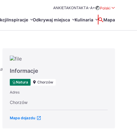
ANKIETA
KONTAKT
A-
A+
Polski
Rozwiń menu wybo
kcji
Inspiracje
Odkrywaj miejsca
Kulinaria
Wyszukaj
Mapa
中国
Zamkn
Français
日本語
na
O
Certyfikaty POT
Restauracje Michelin
Informacje
Svenska
Natura
Chorzów
Adres
Chorzów
Mapa dojazdu
Marki Turystyczne