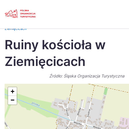
Skip
Link
Strona główna
>
Baza atrakcji turystycznych
>
Ruiny kościoła w
Ziemięcicach
Polski
Engl
Ruiny kościoła w
Česká
中国
Ziemięcicach
Dansk
Deut
Español
Fran
Źródło: Śląska Organizacja Turystyczna
Italiano
Magy
+
Nederlands
日本
−
Português
Nors
Suomi
Sven