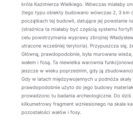
króla Kazimierza Wielkiego. Wówczas miałaby o
(tego typu obiekty budowano wówczas 2, 3 km 
początkach tej budowli, datujące jej powstanie n
(strażnica ta miałaby być częścią systemu fort
celu powstrzymania wyprawy zbrojnej Władysława
utracone wcześniej terytoria). Przypuszcza się, 
Główną, prawdopodobnie, była murowana wieża,
wałem i fosą. Ta niewielka warownia funkcjonow
jeszcze w wieku poprzednim, gdy ją zbudowano) 
Gdy w latach międzywojennych u podnóża skały 
prawdopodobnie użyto do jego budowy materiału
prowadzono tu badania archeologiczne. Do dziś z
kilkumetrowy fragment wzniesionego na skale ka
pozostałości wałów i fosy.