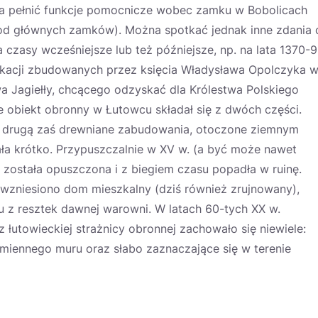
na pełnić funkcje pomocnicze wobec zamku w Bobolicach
od głównych zamków). Można spotkać jednak inne zdania 
a czasy wcześniejsze lub też późniejsze, np. na lata 1370-9
yfikacji zbudowanych przez księcia Władysława Opolczyka 
 Jagiełły, chcącego odzyskać dla Królestwa Polskiego
że obiekt obronny w Łutowcu składał się z dwóch części.
 drugą zaś drewniane zabudowania, otoczone ziemnym
ała krótko. Przypuszczalnie w XV w. (a być może nawet
została opuszczona i z biegiem czasu popadła w ruinę.
wzniesiono dom mieszkalny (dziś również zrujnowany),
 z resztek dawnej warowni. W latach 60-tych XX w.
 łutowieckiej strażnicy obronnej zachowało się niewiele:
miennego muru oraz słabo zaznaczające się w terenie