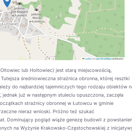
Leaflet
|
©
OpenStreetMap
contributors
ltowiec lub Holtowiec) jest starą miejscowością,
tejsza średniowieczna strażnica obronna, której resztki
leży do najbardziej tajemniczych tego rodzaju obiektów n
, jednak już w następnym stuleciu opuszczona, zaczęła
początkach strażnicy obronnej w Łutowcu w gminie
zeczne nieraz wnioski. Próżno też szukać
mat. Dominujący pogląd wiąże genezę budowli z powstanie
onych na Wyżynie Krakowsko-Częstochowskiej z inicjatyw