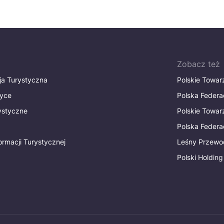
Zobacz też
ja Turystyczna
Polskie Towa
tyce
Polska Federa
rystyczne
Polskie Towa
Polska Federac
ormacji Turystycznej
Leśny Przewo
Polski Holding