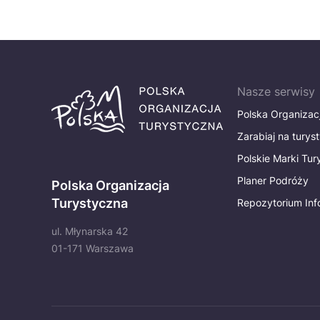
Nasze serwisy
Polska Organizac
Zarabiaj na turys
Polskie Marki Tu
Planer Podróży
Polska Organizacja
Turystyczna
Repozytorium Inf
ul. Młynarska 42
01-171 Warszawa