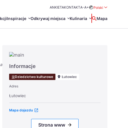
ANKIETA
KONTAKT
A-
A+
Polski
Rozwiń menu wybo
kcji
Inspiracje
Odkrywaj miejsca
Kulinaria
Wyszukaj
Mapa
中国
Zamkn
Français
日本語
na
O
Certyfikaty POT
Restauracje Michelin
Informacje
Svenska
Dziedzictwo kulturowe
Łutowiec
Adres
Łutowiec
Mapa dojazdu
Marki Turystyczne
Strona www