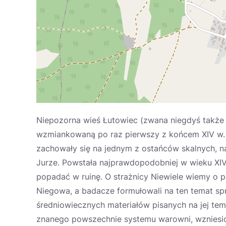
Niepozorna wieś Łutowiec (zwana niegdyś także O
wzmiankowaną po raz pierwszy z końcem XIV w. Tu
zachowały się na jednym z ostańców skalnych, na
Jurze. Powstała najprawdopodobniej w wieku XIV
popadać w ruinę. O strażnicy Niewiele wiemy o 
Niegowa, a badacze formułowali na ten temat spr
średniowiecznych materiałów pisanych na jej te
znanego powszechnie systemu warowni, wzniesi