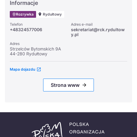
Informacje
Rozrywka
Rydułtowy
Telefon
Adres e-mail
+48324577006
sekretariat@rck.rydultow
y.pl
Adres
Strzelców Bytomskich 9A
44-280 Rydułtowy
Mapa dojazdu
Strona www