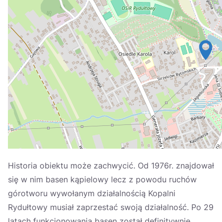
Україна
Zamknij
Historia obiektu może zachwycić. Od 1976r. znajdował
się w nim basen kąpielowy lecz z powodu ruchów
górotworu wywołanym działalnością Kopalni
Rydułtowy musiał zaprzestać swoją działalność. Po 29
latach funkcjonowania basen został definitywnie