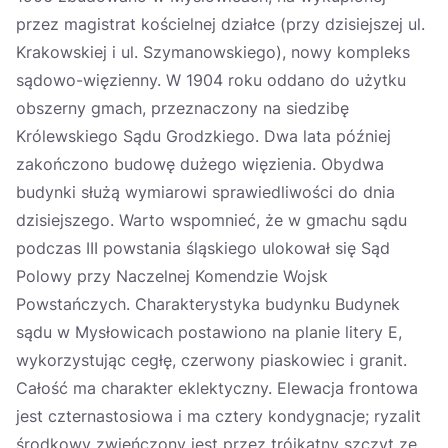
przez magistrat kościelnej działce (przy dzisiejszej ul.
Krakowskiej i ul. Szymanowskiego), nowy kompleks
sądowo-więzienny. W 1904 roku oddano do użytku
obszerny gmach, przeznaczony na siedzibę
Królewskiego Sądu Grodzkiego. Dwa lata później
zakończono budowę dużego więzienia. Obydwa
budynki służą wymiarowi sprawiedliwości do dnia
dzisiejszego. Warto wspomnieć, że w gmachu sądu
podczas III powstania śląskiego ulokował się Sąd
Polowy przy Naczelnej Komendzie Wojsk
Powstańczych. Charakterystyka budynku Budynek
sądu w Mysłowicach postawiono na planie litery E,
wykorzystując cegłę, czerwony piaskowiec i granit.
Całość ma charakter eklektyczny. Elewacja frontowa
jest czternastosiowa i ma cztery kondygnacje; ryzalit
środkowy zwieńczony jest przez trójkątny szczyt ze