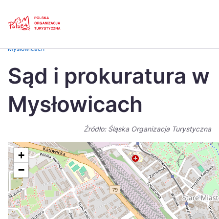
Skip
Link
Strona główna
>
Baza atrakcji turystycznych
>
Sąd i prokuratura w
Mysłowicach
Polski
Engl
Sąd i prokuratura w
Česká
中国
Mysłowicach
Dansk
Deut
Español
Fran
Źródło: Śląska Organizacja Turystyczna
Italiano
Magy
+
Nederlands
日本
−
Português
Nors
Suomi
Sven