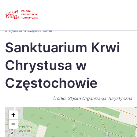
Skip
Link
Strona główna
>
Baza atrakcji turystycznych
>
Sanktuarium Krwi
Chrystusa w Częstochowie
Polski
Engl
Sanktuarium Krwi
Česká
中国
Chrystusa w
Dansk
Deut
Español
Fran
Częstochowie
Italiano
Magy
Źródło: Śląska Organizacja Turystyczna
Nederlands
日本
Português
Nors
+
−
Suomi
Sven