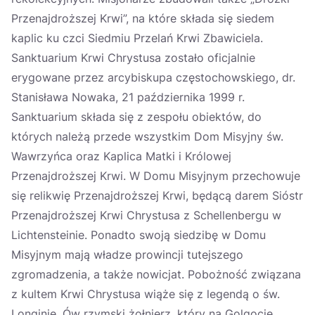
Przenajdroższej Krwi”, na które składa się siedem
kaplic ku czci Siedmiu Przelań Krwi Zbawiciela.
Sanktuarium Krwi Chrystusa zostało oficjalnie
erygowane przez arcybiskupa częstochowskiego, dr.
Stanisława Nowaka, 21 października 1999 r.
Sanktuarium składa się z zespołu obiektów, do
których należą przede wszystkim Dom Misyjny św.
Wawrzyńca oraz Kaplica Matki i Królowej
Przenajdroższej Krwi. W Domu Misyjnym przechowuje
się relikwię Przenajdroższej Krwi, będącą darem Sióstr
Przenajdroższej Krwi Chrystusa z Schellenbergu w
Lichtensteinie. Ponadto swoją siedzibę w Domu
Misyjnym mają władze prowincji tutejszego
zgromadzenia, a także nowicjat. Pobożność związana
z kultem Krwi Chrystusa wiąże się z legendą o św.
Longinie. Ów rzymski żołnierz, który na Golgocie