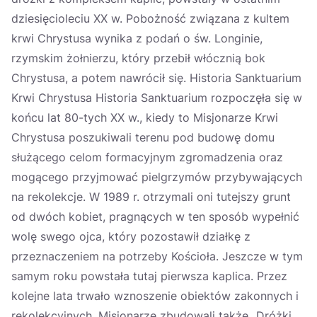
dziesięcioleciu XX w. Pobożność związana z kultem
krwi Chrystusa wynika z podań o św. Longinie,
rzymskim żołnierzu, który przebił włócznią bok
Chrystusa, a potem nawrócił się. Historia Sanktuarium
Krwi Chrystusa Historia Sanktuarium rozpoczęła się w
końcu lat 80-tych XX w., kiedy to Misjonarze Krwi
Chrystusa poszukiwali terenu pod budowę domu
służącego celom formacyjnym zgromadzenia oraz
mogącego przyjmować pielgrzymów przybywających
na rekolekcje. W 1989 r. otrzymali oni tutejszy grunt
od dwóch kobiet, pragnących w ten sposób wypełnić
wolę swego ojca, który pozostawił działkę z
przeznaczeniem na potrzeby Kościoła. Jeszcze w tym
samym roku powstała tutaj pierwsza kaplica. Przez
kolejne lata trwało wznoszenie obiektów zakonnych i
rekolekcyjnych. Misjonarze zbudowali także „Dróżki