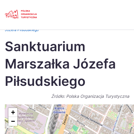
Skip
Link
Strona główna
>
Baza atrakcji turystycznych
>
Sanktuarium Marszałka
Józefa Piłsudskiego
Polski
Engl
Sanktuarium
Česká
中国
Marszałka Józefa
Dansk
Deut
Español
Fran
Piłsudskiego
Italiano
Magy
Źródło: Polska Organizacja Turystyczna
Nederlands
日本
Português
Nors
+
−
Suomi
Sven