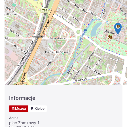
Україна
Zamknij
Informacje
Muzea
Kielce
Adres
plac Zamkowy 1