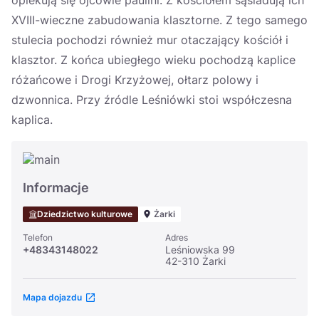
opiekują się ojcowie paulini. Z kościołem sąsiadują ich
XVIII-wieczne zabudowania klasztorne. Z tego samego
stulecia pochodzi również mur otaczający kościół i
klasztor. Z końca ubiegłego wieku pochodzą kaplice
różańcowe i Drogi Krzyżowej, ołtarz polowy i
dzwonnica. Przy źródle Leśniówki stoi współczesna
kaplica.
Informacje
Dziedzictwo kulturowe
Żarki
Telefon
Adres
+48343148022
Leśniowska 99
42-310 Żarki
Mapa dojazdu