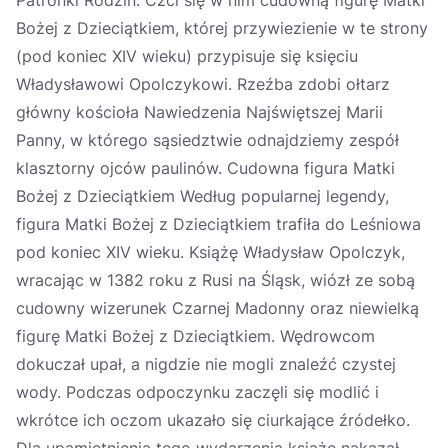
Patronki Rodzin. Czci się w nim cudowną figurę Matki
Bożej z Dzieciątkiem, której przywiezienie w te strony
(pod koniec XIV wieku) przypisuje się księciu
Władysławowi Opolczykowi. Rzeźba zdobi ołtarz
główny kościoła Nawiedzenia Najświętszej Marii
Panny, w którego sąsiedztwie odnajdziemy zespół
klasztorny ojców paulinów. Cudowna figura Matki
Bożej z Dzieciątkiem Według popularnej legendy,
figura Matki Bożej z Dzieciątkiem trafiła do Leśniowa
pod koniec XIV wieku. Książę Władysław Opolczyk,
wracając w 1382 roku z Rusi na Śląsk, wiózł ze sobą
cudowny wizerunek Czarnej Madonny oraz niewielką
figurę Matki Bożej z Dzieciątkiem. Wędrowcom
dokuczał upał, a nigdzie nie mogli znaleźć czystej
wody. Podczas odpoczynku zaczęli się modlić i
wkrótce ich oczom ukazało się ciurkające źródełko.