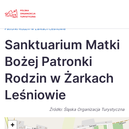
Skip
Link
Strona główna
>
Baza atrakcji turystycznych
>
Sanktuarium Matki Bożej
Patronki Rodzin w Żarkach Leśniowie
Polski
Engl
Sanktuarium Matki
Česká
中国
Bożej Patronki
Dansk
Deut
Español
Fran
Rodzin w Żarkach
Italiano
Magy
Leśniowie
Nederlands
日本
Português
Nors
Źródło: Śląska Organizacja Turystyczna
Suomi
Sven
+