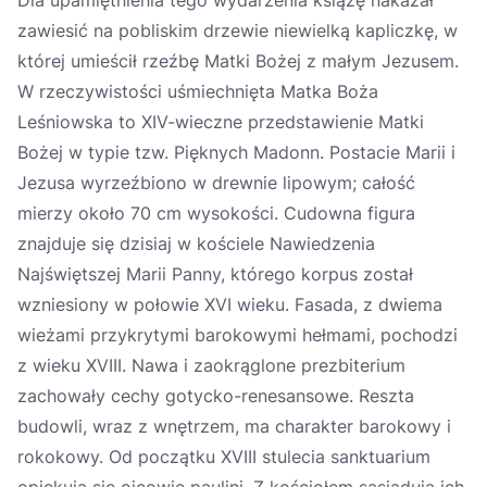
Dla upamiętnienia tego wydarzenia książę nakazał
zawiesić na pobliskim drzewie niewielką kapliczkę, w
której umieścił rzeźbę Matki Bożej z małym Jezusem.
W rzeczywistości uśmiechnięta Matka Boża
Leśniowska to XIV-wieczne przedstawienie Matki
Bożej w typie tzw. Pięknych Madonn. Postacie Marii i
Jezusa wyrzeźbiono w drewnie lipowym; całość
mierzy około 70 cm wysokości. Cudowna figura
znajduje się dzisiaj w kościele Nawiedzenia
Najświętszej Marii Panny, którego korpus został
wzniesiony w połowie XVI wieku. Fasada, z dwiema
wieżami przykrytymi barokowymi hełmami, pochodzi
z wieku XVIII. Nawa i zaokrąglone prezbiterium
zachowały cechy gotycko-renesansowe. Reszta
budowli, wraz z wnętrzem, ma charakter barokowy i
rokokowy. Od początku XVIII stulecia sanktuarium