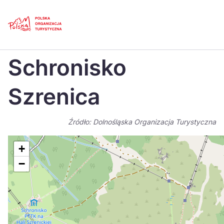
Skip
Link
Strona główna
>
Baza atrakcji turystycznych
>
Schronisko Szrenica
Schronisko
Polski
Engl
Česká
中国
Szrenica
Dansk
Deut
Źródło: Dolnośląska Organizacja Turystyczna
Español
Fran
Italiano
Magy
+
−
Nederlands
日本
Português
Nors
Suomi
Sven