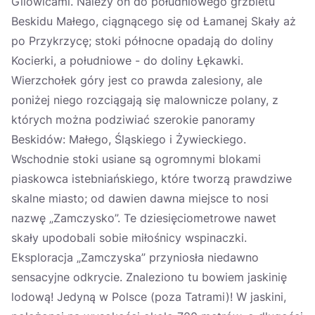
Gilowicami. Należy on do południowego grzbietu
Beskidu Małego, ciągnącego się od Łamanej Skały aż
po Przykrzycę; stoki północne opadają do doliny
Kocierki, a południowe - do doliny Łękawki.
Wierzchołek góry jest co prawda zalesiony, ale
poniżej niego rozciągają się malownicze polany, z
których można podziwiać szerokie panoramy
Beskidów: Małego, Śląskiego i Żywieckiego.
Wschodnie stoki usiane są ogromnymi blokami
piaskowca istebniańskiego, które tworzą prawdziwe
skalne miasto; od dawien dawna miejsce to nosi
nazwę „Zamczysko”. Te dziesięciometrowe nawet
skały upodobali sobie miłośnicy wspinaczki.
Eksploracja „Zamczyska” przyniosła niedawno
sensacyjne odkrycie. Znaleziono tu bowiem jaskinię
lodową! Jedyną w Polsce (poza Tatrami)! W jaskini,