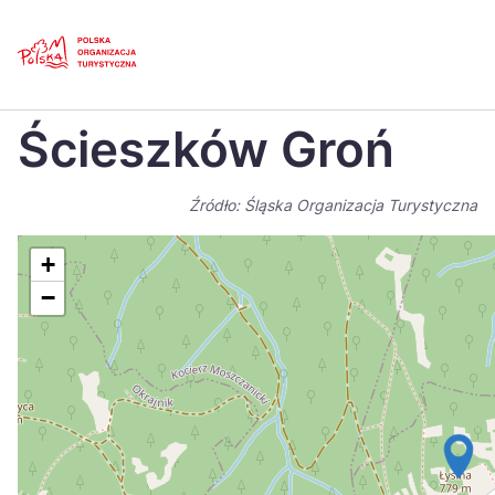
Skip
Link
Strona główna
>
Baza atrakcji turystycznych
>
Ścieszków Groń
Ścieszków Groń
Polski
Engl
Česká
中国
Źródło: Śląska Organizacja Turystyczna
Dansk
Deut
+
Español
Fran
−
Italiano
Magy
Nederlands
日本
Português
Nors
Suomi
Sven