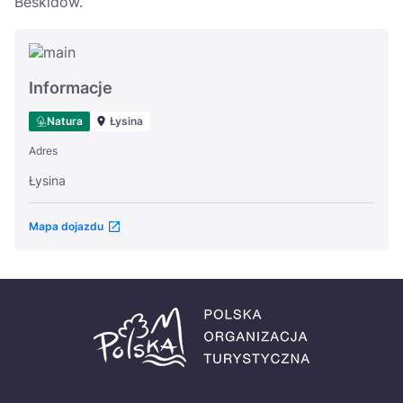
Beskidów.
Informacje
Natura
Łysina
Adres
Łysina
Mapa dojazdu