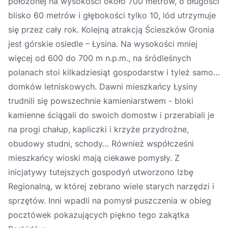
położonej na wysokości około 700 metrów, o długości
blisko 60 metrów i głębokości tylko 10, lód utrzymuje
się przez cały rok. Kolejną atrakcją Ścieszków Gronia
jest górskie osiedle – Łysina. Na wysokości mniej
więcej od 600 do 700 m n.p.m., na śródleśnych
polanach stoi kilkadziesiąt gospodarstw i tyleż samo…
domków letniskowych. Dawni mieszkańcy Łysiny
trudnili się powszechnie kamieniarstwem - bloki
kamienne ściągali do swoich domostw i przerabiali je
na progi chałup, kapliczki i krzyże przydrożne,
obudowy studni, schody… Również współcześni
mieszkańcy wioski mają ciekawe pomysły. Z
inicjatywy tutejszych gospodyń utworzono Izbę
Regionalną, w której zebrano wiele starych narzędzi i
sprzętów. Inni wpadli na pomysł puszczenia w obieg
pocztówek pokazujących piękno tego zakątka