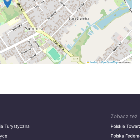
Leaflet
|
©
OpenStreetMap
contributors
Zobacz też
ja Turystyczna
Polskie Towa
tyce
Polska Federa