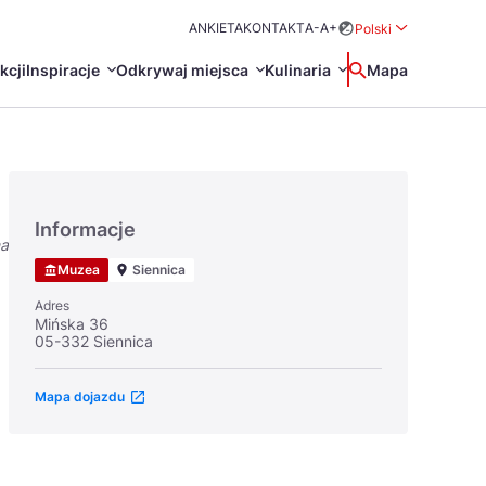
ANKIETA
KONTAKT
A-
A+
Polski
Rozwiń menu wybo
kcji
Inspiracje
Odkrywaj miejsca
Kulinaria
Wyszukaj
Mapa
中国
Zamkn
Français
日本語
Informacje
na
O
Certyfikaty POT
Restauracje Michelin
Muzea
Siennica
Svenska
Adres
Mińska 36
05-332 Siennica
Mapa dojazdu
Marki Turystyczne