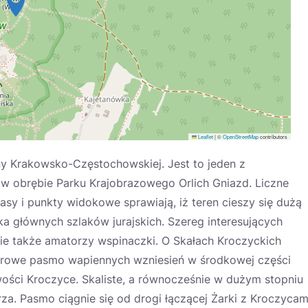
Leaflet
|
©
OpenStreetMap
contributors
y Krakowsko-Częstochowskiej. Jest to jeden z
ę w obrębie Parku Krajobrazowego Orlich Gniazd. Liczne
asy i punkty widokowe sprawiają, iż teren cieszy się dużą
lka głównych szlaków jurajskich. Szereg interesujących
ebie także amatorzy wspinaczki. O Skałach Kroczyckich
etrowe pasmo wapiennych wzniesień w środkowej części
wości Kroczyce. Skaliste, a równocześnie w dużym stopniu
rza. Pasmo ciągnie się od drogi łączącej Żarki z Kroczycam