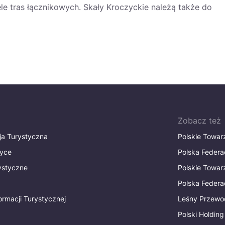
le tras łącznikowych. Skały Kroczyckie należą także do
Zobacz też
ja Turystyczna
Polskie Towa
tyce
Polska Federa
rystyczne
Polskie Towa
Polska Federac
ormacji Turystycznej
Leśny Przewo
Polski Holding