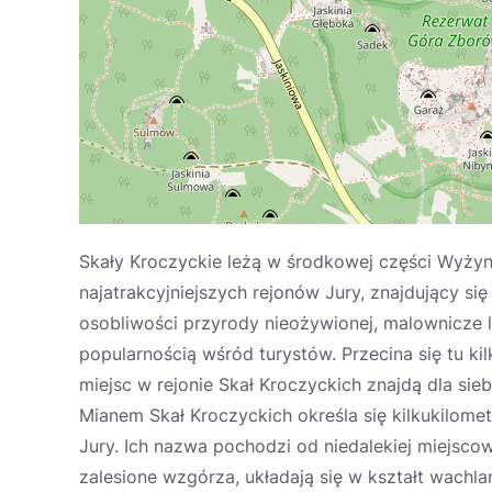
Skały Kroczyckie leżą w środkowej części Wyżyn
najatrakcyjniejszych rejonów Jury, znajdujący si
osobliwości przyrody nieożywionej, malownicze l
popularnością wśród turystów. Przecina się tu ki
miejsc w rejonie Skał Kroczyckich znajdą dla si
Mianem Skał Kroczyckich określa się kilkukilom
Jury. Ich nazwa pochodzi od niedalekiej miejsco
zalesione wzgórza, układają się w kształt wachla