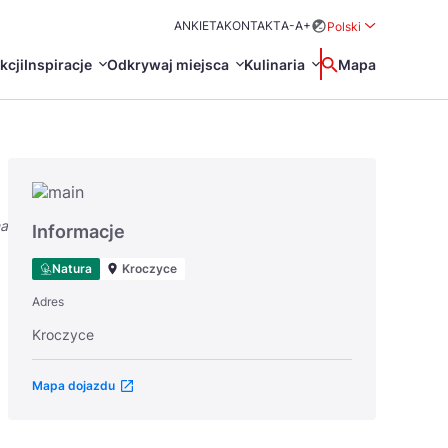
ANKIETA
KONTAKT
A-
A+
Polski
Rozwiń menu wybo
kcji
Inspiracje
Odkrywaj miejsca
Kulinaria
Wyszukaj
Mapa
中国
Zamkn
Français
日本語
na
O
Certyfikaty POT
Restauracje Michelin
Informacje
Svenska
Natura
Kroczyce
Adres
Kroczyce
Mapa dojazdu
Marki Turystyczne