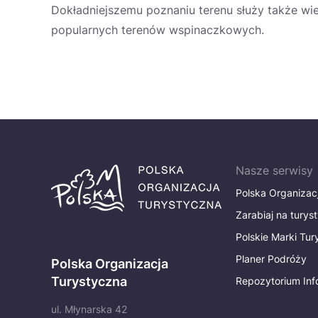
Dokładniejszemu poznaniu terenu służy także wie
popularnych terenów wspinaczkowych.
Nasze serwisy
Polska Organizac
Zarabiaj na turys
Polskie Marki Tu
Planer Podróży
Polska Organizacja
Turystyczna
Repozytorium Inf
ul. Młynarska 42