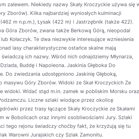
nym zalewem. Niekiedy nazwy Skały Kroczyckie używa się 
y Zborów). Kilka najbardziej wyniosłych kulminacji
462 m n.p.m.), Łysak (422 m) i Jastrzębnik (także 422).
owa Góra Zborów, zwana także Berkową Górą, nieopodal
, lub Kołaczyk. Te dwa niezwykle interesujące wzniesienia
onad lasy charakterystyczne ostańce skalne mają
tą świadczą ich nazwy. Wśród nich odnajdziemy Młynarza,
 Dziada, Buddę i Napoleona. Jaskinia Głęboka Do
nie. Do zwiedzania udostępniono Jaskinię Głęboką,
do masywu Góry Zborów. Widoki ze Skał Kroczyckich Ze
głe widoki. Widać stąd m.in. zamek w pobliskim Morsku ora
 Podzamczu. Liczne szlaki wiodące przez okolicę
ędrówki przez trasy łączące Skały Kroczyckie ze Skałami
 w Bobolicach oraz innymi osobliwościami Jury. Szlaki
i tego rejonu świadczy choćby fakt, że krzyżują się tu
Szlak Warowni Jurajskich czy Szlak Zamonitu.