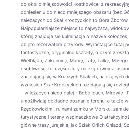
do okolic miejscowości Kostkowice, z rekreacyj
odniesieniu do nieco mniejszego obszaru (bez Gór
należących do Skał Kroczyckich to Góra Zborów (
Najpopularniejsze miejsce to najwyższa, widok
której znajduje się kulminacja o nazwie Kołoczek
objęto rezerwatem przyrody. Wyrastające tutaj p
fantastyczne, oryginalne kształty, o czym zresz
Wielbłąda, Zakonnicę, Mamę, Tatę, Lalkę, Małego
osobliwości tej części Jury należą również jaski
znajdującą się w Kruczych Skałach, należących 
wzniesień Skał Kroczyckich rozciągają się rozle
– w leżących nieco dalej - Bobolicach, Mirowie i
umożliwiają dokładne poznanie terenu, a także w
Rzędkowickimi, ruinami zamku w Morsku, zamkiem
turystyczne i tereny wspinaczkowe O atrakcyjnośc
główne trasy jurajskie, jak Szlak Orlich Gniazd, 