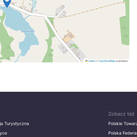
Leaflet
|
©
OpenStreetMap
contributors
Zobacz też
ja Turystyczna
Polskie Towa
tyce
Polska Federa