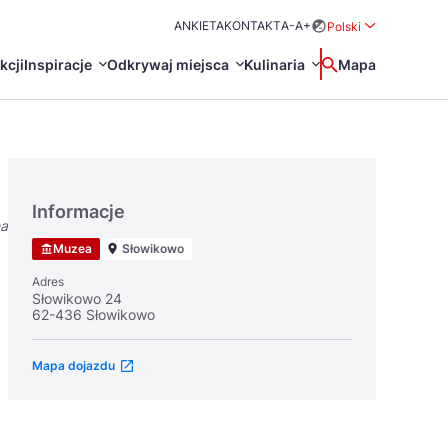
ANKIETA
KONTAKT
A-
A+
Polski
Rozwiń menu wybo
kcji
Inspiracje
Odkrywaj miejsca
Kulinaria
Wyszukaj
Mapa
中国
Zamkn
Français
日本語
Informacje
na
O
Certyfikaty POT
Restauracje Michelin
Muzea
Słowikowo
Svenska
Adres
Słowikowo 24
62-436 Słowikowo
Mapa dojazdu
Marki Turystyczne