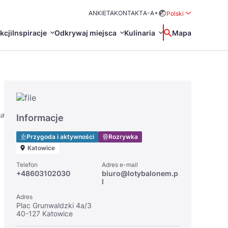
ANKIETA
KONTAKT
A-
A+
Polski
Rozwiń menu wybo
kcji
Inspiracje
Odkrywaj miejsca
Kulinaria
Wyszukaj
Mapa
中国
Zamkn
Français
日本語
na
O
Certyfikaty POT
Restauracje Michelin
Informacje
Svenska
Przygoda i aktywności
Rozrywka
Katowice
Telefon
Adres e-mail
+48603102030
biuro@lotybalonem.p
l
Adres
Plac Grunwaldzki 4a/3
Marki Turystyczne
40-127 Katowice