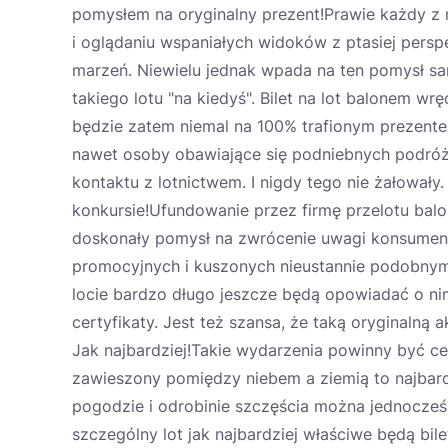
pomysłem na oryginalny prezent!Prawie każdy z
i oglądaniu wspaniałych widoków z ptasiej persp
marzeń. Niewielu jednak wpada na ten pomysł sam
takiego lotu "na kiedyś". Bilet na lot balonem wrę
będzie zatem niemal na 100% trafionym prezente
nawet osoby obawiające się podniebnych podróż
kontaktu z lotnictwem. I nigdy tego nie żałowały
konkursie!Ufundowanie przez firmę przelotu bal
doskonały pomysł na zwrócenie uwagi konsumen
promocyjnych i kuszonych nieustannie podobnymi
locie bardzo długo jeszcze będą opowiadać o n
certyfikaty. Jest też szansa, że taką oryginalną 
Jak najbardziej!Takie wydarzenia powinny być c
zawieszony pomiędzy niebem a ziemią to najbard
pogodzie i odrobinie szczęścia można jednocześ
szczególny lot jak najbardziej właściwe będą bi