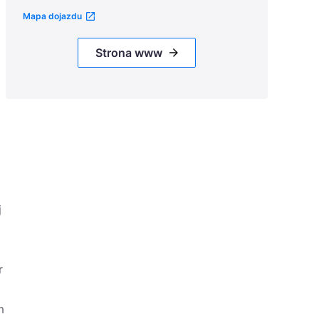
Mapa dojazdu
Strona www
j
r
m