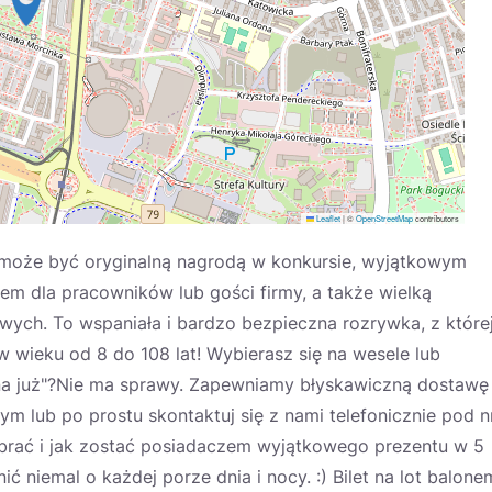
Leaflet
|
©
OpenStreetMap
contributors
może być oryginalną nagrodą w konkursie, wyjątkowym
m dla pracowników lub gości firmy, a także wielką
wych. To wspaniała i bardzo bezpieczna rozrywka, z które
wieku od 8 do 108 lat! Wybierasz się na wesele lub
na już"?Nie ma sprawy. Zapewniamy błyskawiczną dostawę
ym lub po prostu skontaktuj się z nami telefonicznie pod n
wybrać i jak zostać posiadaczem wyjątkowego prezentu w 5
niemal o każdej porze dnia i nocy. :) Bilet na lot balone