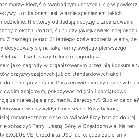
 nas marzył kiedyś o swobodnym unoszeniu się w powietrz
ektywy. Lot balonem jest właśnie spełnieniem takich
odzielnie. Niektórzy odkładają decyzję o zrealizowaniu
czony z okazji urodzin, ślubu czy jakiejkolwiek innej okazji
m. Z naszego ponad 21 letniego doświadczenia wiemy, że
y decydowały się na taką formę swojego pierwszego
. Bilet na lot widokowy balonem nagrodą w
onem jako nagrody w organizowanym przez nią konkursie t
tów przyzwyczajonych już do standardowych akcji
 do siebie prezentami. Pasażerowie biorący udział w taki
im swoim znajomym, pokazywać zdjęcia i pamiątkowe
akcją zainteresują się np. media. Zaręczyny? Ślub w balonie?
elebrowane w niezwykłych miejscach! Kosz balonu,
ziej romantyczne miejsce na świecie! Przy bardzo dobrej
nie zobaczyć Tatry i Jasną Górę w Częstochowie! Na ten
lety EXCLUSIVE. Urzędnika USC lub księdza zabieramy