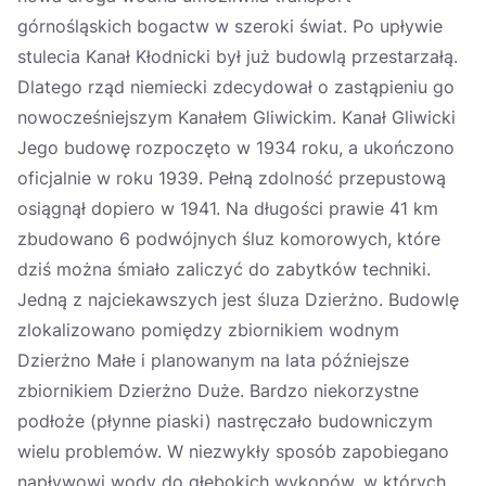
górnośląskich bogactw w szeroki świat. Po upływie
stulecia Kanał Kłodnicki był już budowlą przestarzałą.
Dlatego rząd niemiecki zdecydował o zastąpieniu go
nowocześniejszym Kanałem Gliwickim. Kanał Gliwicki
Jego budowę rozpoczęto w 1934 roku, a ukończono
oficjalnie w roku 1939. Pełną zdolność przepustową
osiągnął dopiero w 1941. Na długości prawie 41 km
zbudowano 6 podwójnych śluz komorowych, które
dziś można śmiało zaliczyć do zabytków techniki.
Jedną z najciekawszych jest śluza Dzierżno. Budowlę
zlokalizowano pomiędzy zbiornikiem wodnym
Dzierżno Małe i planowanym na lata późniejsze
zbiornikiem Dzierżno Duże. Bardzo niekorzystne
podłoże (płynne piaski) nastręczało budowniczym
wielu problemów. W niezwykły sposób zapobiegano
napływowi wody do głębokich wykopów, w których