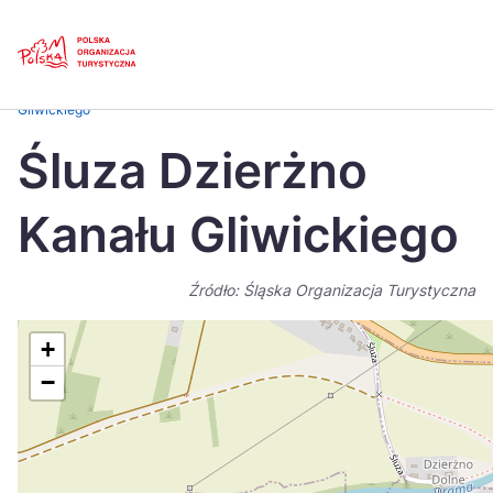
Skip
Link
Strona główna
>
Baza atrakcji turystycznych
>
Śluza Dzierżno Kanału
Gliwickiego
Polski
Engl
Śluza Dzierżno
Česká
中国
Kanału Gliwickiego
Dansk
Deut
Español
Fran
Źródło: Śląska Organizacja Turystyczna
Italiano
Magy
+
Nederlands
日本
−
Português
Nors
Suomi
Sven