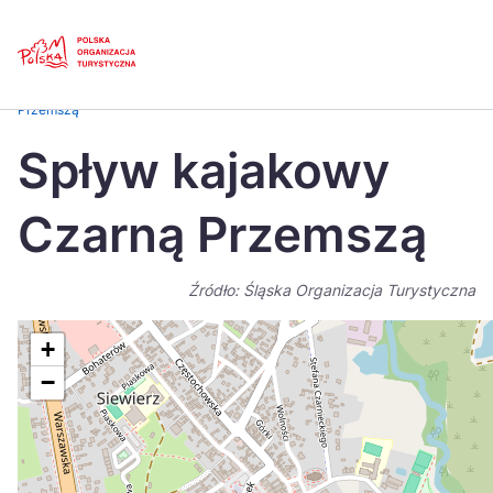
Skip
Link
Strona główna
>
Baza atrakcji turystycznych
>
Spływ kajakowy Czarną
Przemszą
Polski
Engl
Spływ kajakowy
Česká
中国
Czarną Przemszą
Dansk
Deut
Español
Fran
Źródło: Śląska Organizacja Turystyczna
Italiano
Magy
+
Nederlands
日本
−
Português
Nors
Suomi
Sven