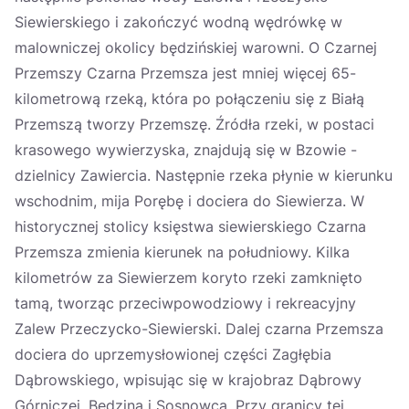
Siewierskiego i zakończyć wodną wędrówkę w
malowniczej okolicy będzińskiej warowni. O Czarnej
Przemszy Czarna Przemsza jest mniej więcej 65-
kilometrową rzeką, która po połączeniu się z Białą
Przemszą tworzy Przemszę. Źródła rzeki, w postaci
krasowego wywierzyska, znajdują się w Bzowie -
dzielnicy Zawiercia. Następnie rzeka płynie w kierunku
wschodnim, mija Porębę i dociera do Siewierza. W
historycznej stolicy księstwa siewierskiego Czarna
Przemsza zmienia kierunek na południowy. Kilka
kilometrów za Siewierzem koryto rzeki zamknięto
tamą, tworząc przeciwpowodziowy i rekreacyjny
Zalew Przeczycko-Siewierski. Dalej czarna Przemsza
dociera do uprzemysłowionej części Zagłębia
Dąbrowskiego, wpisując się w krajobraz Dąbrowy
Górniczej, Będzina i Sosnowca. Przy granicy tej