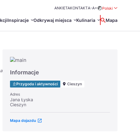
ANKIETA
KONTAKT
A-
A+
Polski
Rozwiń menu wybo
kcji
Inspiracje
Odkrywaj miejsca
Kulinaria
Wyszukaj
Mapa
中国
Zamkn
Français
日本語
na
O
Certyfikaty POT
Restauracje Michelin
Informacje
Svenska
Przygoda i aktywności
Cieszyn
Adres
Jana Łyska
Cieszyn
Mapa dojazdu
Marki Turystyczne