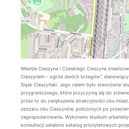
Władze Cieszyna i Czeskiego Cieszyna zrealizowa
Cieszynem – ogród dwóch brzegów”, stanowiący i
Śląsk Cieszyński. Jego celem było stworzenie st
przygranicznego, które przyczynią się do zrówn
przez to do zwiększenia atrakcyjności obu mias
obszaru obu Cieszynów, położonych po przeciwn
zagospodarowania. Wykonano studium urbanistyc
konsultacji ustalono katalog priorytetowych proj