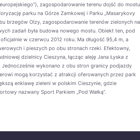
„europejskiego”), zagospodarowanie terenu dojść do mostu
loryzację parku na Górze Zamkowej i Parku „Masarykovy
 obu brzegów Olzy, zagospodarowanie terenów zielonych na
wych zadań była budowa nowego mostu. Obiekt ten, pod
oficjalnie w czerwcu 2012 roku. Ma długość 95,4 m, a
werowych i pieszych po obu stronach rzeki. Efektowny,
niowej dzielnicy Cieszyna, łącząc aleję Jana Łyska z
j. Jednocześnie wykonano z obu stron granicy podjazdy
owerowi mogą korzystać z atrakcji oferowanych przez park
ększą enklawę zieleni w polskim Cieszynie, gdzie
ortowy nazwany Sport Parkiem „Pod Wałką”.