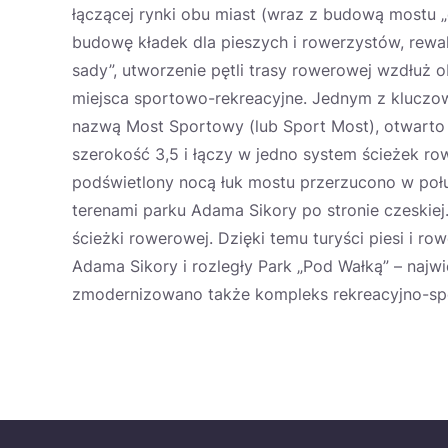
łączącej rynki obu miast (wraz z budową mostu 
budowę kładek dla pieszych i rowerzystów, rewa
sady”, utworzenie pętli trasy rowerowej wzdłuż
miejsca sportowo-rekreacyjne. Jednym z kluczo
nazwą Most Sportowy (lub Sport Most), otwarto 
szerokość 3,5 i łączy w jedno system ścieżek ro
podświetlony nocą łuk mostu przerzucono w połud
terenami parku Adama Sikory po stronie czeskie
ścieżki rowerowej. Dzięki temu turyści piesi i r
Adama Sikory i rozległy Park „Pod Wałką” – najwi
zmodernizowano także kompleks rekreacyjno-sp