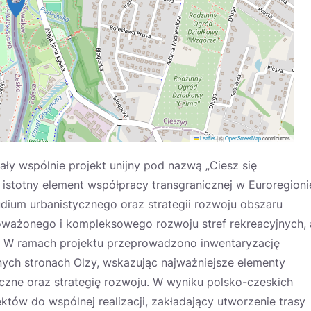
Leaflet
|
©
OpenStreetMap
contributors
ły wspólnie projekt unijny pod nazwą „Ciesz się
stotny element współpracy transgranicznej w Euroregioni
udium urbanistycznego oraz strategii rozwoju obszaru
oważonego i kompleksowego rozwoju stref rekreacyjnych, 
t. W ramach projektu przeprowadzono inwentaryzację
ych stronach Olzy, wskazując najważniejsze elementy
zne oraz strategię rozwoju. W wyniku polsko-czeskich
ektów do wspólnej realizacji, zakładający utworzenie trasy