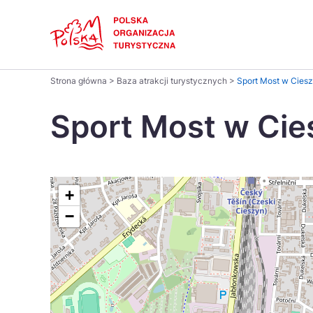
Skip
Link
Polski
Strona główna
>
Baza atrakcji turystycznych
>
Sport Most w Ciesz
Wyszukaj
Dansk
na
Sport Most w Cie
stronie
Italiano
Pomysł na...
Regiony
Gastronomia i kuchnia
Co nowe
Kuchnia 
Português
+
−
Україна
Parki narodowe