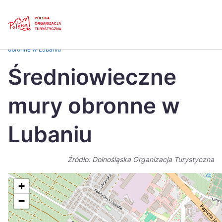
Skip
Link
Strona główna
>
Baza atrakcji turystycznych
>
Średniowieczne mury
obronne w Lubaniu
Polski
Engl
Średniowieczne
Česká
中国
mury obronne w
Dansk
Deut
Español
Fran
Lubaniu
Italiano
Magy
Źródło: Dolnośląska Organizacja Turystyczna
Nederlands
日本
Português
Nors
+
−
Suomi
Sven