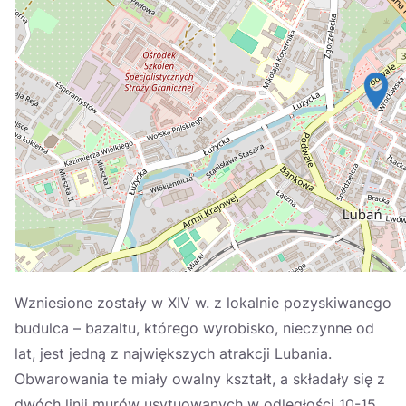
Україна
Zamknij
Wzniesione zostały w XIV w. z lokalnie pozyskiwanego
budulca – bazaltu, którego wyrobisko, nieczynne od
lat, jest jedną z największych atrakcji Lubania.
Obwarowania te miały owalny kształt, a składały się z
dwóch linii murów usytuowanych w odległości 10-15