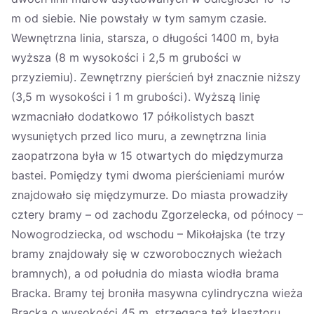
m od siebie. Nie powstały w tym samym czasie.
Wewnętrzna linia, starsza, o długości 1400 m, była
wyższa (8 m wysokości i 2,5 m grubości w
przyziemiu). Zewnętrzny pierścień był znacznie niższy
(3,5 m wysokości i 1 m grubości). Wyższą linię
wzmacniało dodatkowo 17 półkolistych baszt
wysuniętych przed lico muru, a zewnętrzna linia
zaopatrzona była w 15 otwartych do międzymurza
bastei. Pomiędzy tymi dwoma pierścieniami murów
znajdowało się międzymurze. Do miasta prowadziły
cztery bramy – od zachodu Zgorzelecka, od północy –
Nowogrodziecka, od wschodu – Mikołajska (te trzy
bramy znajdowały się w czworobocznych wieżach
bramnych), a od południa do miasta wiodła brama
Bracka. Bramy tej broniła masywna cylindryczna wieża
Bracka o wysokości 45 m, strzegąca też klasztoru