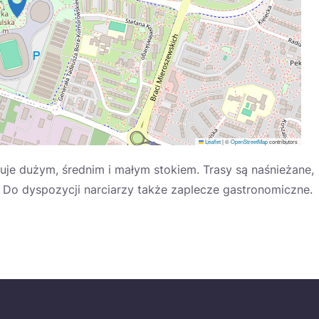
Leaflet
|
©
OpenStreetMap
contributors
je dużym, średnim i małym stokiem. Trasy są naśnieżane,
u. Do dyspozycji narciarzy także zaplecze gastronomiczne.