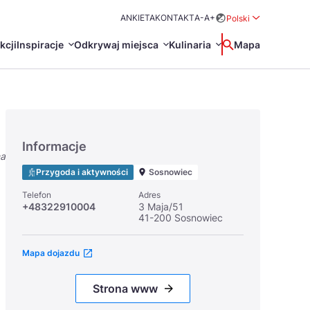
ANKIETA
KONTAKT
A-
A+
Polski
Rozwiń menu wybo
kcji
Inspiracje
Odkrywaj miejsca
Kulinaria
Wyszukaj
Mapa
中国
Zamkn
Français
日本語
Informacje
na
O
Certyfikaty POT
Restauracje Michelin
Przygoda i aktywności
Sosnowiec
Svenska
Telefon
Adres
+48322910004
3 Maja/51
41-200 Sosnowiec
Mapa dojazdu
Marki Turystyczne
Strona www