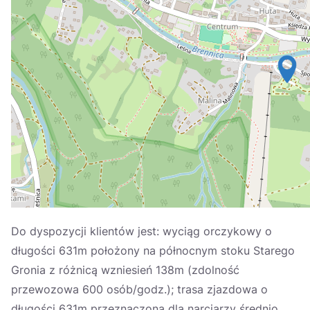
Україна
Zamknij
Do dyspozycji klientów jest: wyciąg orczykowy o
długości 631m położony na północnym stoku Starego
Gronia z różnicą wzniesień 138m (zdolność
przewozowa 600 osób/godz.); trasa zjazdowa o
długości 631m przeznaczona dla narciarzy średnio