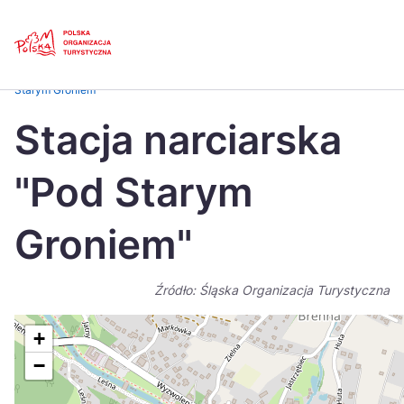
Skip
Link
Strona główna
>
Baza atrakcji turystycznych
>
Stacja narciarska „Pod
Starym Groniem”
Polski
Engl
Stacja narciarska
Česká
中国
"Pod Starym
Dansk
Deut
Español
Fran
Groniem"
Italiano
Magy
Źródło: Śląska Organizacja Turystyczna
Nederlands
日本
Português
Nors
+
−
Suomi
Sven