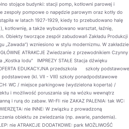
no stojące budynki: stacji pomp, kotłowni parowej i
zne zespoły pompowe o napędzie parowym oraz kotły do
stąpiła w latach 1927-1929, kiedy to przebudowano halę
), kotłownię, a także wybudowano warsztat, łaźnię,
in. Obiekty tworzące zespół zabudowań Zakładu Produkcji
 „Zawada”) wzniesiono w stylu modernizmu. W zakładzie
. GŁÓWNE ATRAKCJE Zwiedzanie z przewodnikiem Czynny
ia „Kostka lodu" IMPREZY STAŁE Stacja dźwięku
iki OFERTA EDUKACYJNA przedszkola szkoły podstawow
ły podstawowe (kl. VII - VIII) szkoły ponadpodstawowe
C / miejsce parkingowe (wydzielona koperta) /
ektu i możliwość poruszania się na wózku wewnątrz
ną i rurą do zabaw. WI-FI: nie ZAKAZ PALENIA: tak WC:
WIERZĘTA: nie INNE: W związku z prowadzoną
czenia obiektu ze zwiedzania (np. awarie, pandemia).
SKLEP: nie ATRAKCJE DODATKOWE: park MOŻLIWOŚĆ