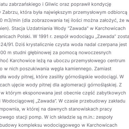
atu zabrzańskiego i Gliwic oraz poprawił kondycję
 Zabrzu, która była największym przemysłowym odbiorcą
0 m3/min (dla zobrazowania tej ilości można założyć, że 
nien). Stacja Uzdatniania Wody "Zawada" w Karchowicach
anicach Polski. W 1991 r. zespół wodociągu „Zawada” zosta
4/91. Dziś krystalicznie czysta woda nadal czerpana jest
. 200 m studni głębinowej za pomocą nowoczesnych
oć Karchowice leżą na uboczu przemysłowego centrum
to w nich poszukiwania węgla kamiennego. Zamiast
a wody pitnej, które zasiliły górnośląskie wodociągi. W
ch ujęcie wody pitnej dla aglomeracji górnośląskiej. Z
a, w którym eksponowana jest obecnie część zabytkowych
ji Wodociągowej „Zawada”. W czasie przebudowy zakładu
ompownia, w której na dawnych stanowiskach pracy
ego stacji pomp. W ich składzie są m.in.: zespoły
Do budowy kompleksu wodociągowego w Karchowicach