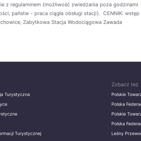
e z regulaminem (możliwość zwiedzania poza godzinami
ści, państw - praca ciągła obsługi stacji). CENNIK: wstęp
Karchowice, Zabytkowa Stacja Wodociągowa Zawada
Zobacz też
ja Turystyczna
Polskie Towa
tyce
Polska Federa
rystyczne
Polskie Towa
Polska Federac
ormacji Turystycznej
Leśny Przewo