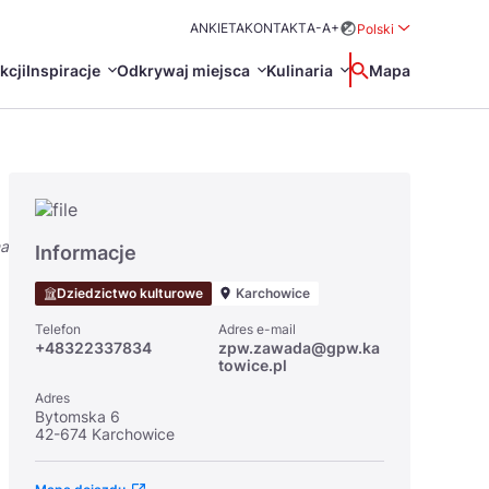
ANKIETA
KONTAKT
A-
A+
Polski
Rozwiń menu wybo
kcji
Inspiracje
Odkrywaj miejsca
Kulinaria
Wyszukaj
Mapa
中国
Zamkn
Français
日本語
na
O
Certyfikaty POT
Restauracje Michelin
Informacje
Svenska
Dziedzictwo kulturowe
Karchowice
Telefon
Adres e-mail
+48322337834
zpw.zawada@gpw.ka
towice.pl
Adres
Bytomska 6
42-674 Karchowice
Marki Turystyczne