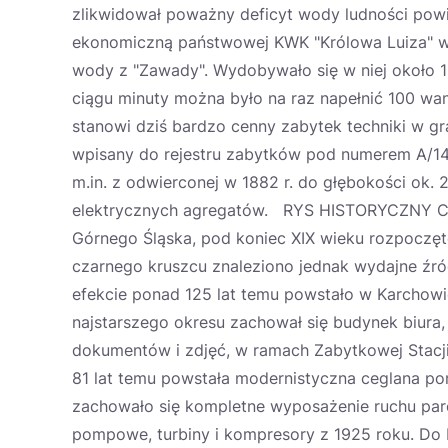
zlikwidował poważny deficyt wody ludności powi
ekonomiczną państwowej KWK "Królowa Luiza" w
wody z "Zawady". Wydobywało się w niej około 1
ciągu minuty można było na raz napełnić 100 wa
stanowi dziś bardzo cenny zabytek techniki w gr
wpisany do rejestru zabytków pod numerem A/142
m.in. z odwierconej w 1882 r. do głębokości ok
elektrycznych agregatów. RYS HISTORYCZNY Ch
Górnego Śląska, pod koniec XIX wieku rozpoczę
czarnego kruszcu znaleziono jednak wydajne źródł
efekcie ponad 125 lat temu powstało w Karchowica
najstarszego okresu zachował się budynek biur
dokumentów i zdjęć, w ramach Zabytkowej Stac
81 lat temu powstała modernistyczna ceglana p
zachowało się kompletne wyposażenie ruchu parow
pompowe, turbiny i kompresory z 1925 roku. 