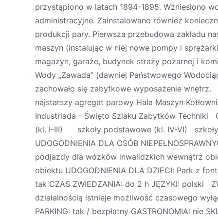
przystąpiono w latach 1894-1895. Wzniesiono wol
administracyjne. Zainstalowano również koniec
produkcji pary. Pierwsza przebudowa zakładu na
maszyn (instalując w niej nowe pompy i sprężarki
magazyn, garaże, budynek straży pożarnej i kom
Wody „Zawada” (dawniej Państwowego Wodociągu
zachowało się zabytkowe wyposażenie wnętrz
najstarszy agregat parowy Hala Maszyn Kotłown
Industriada - Święto Szlaku Zabytków Techn
(kl. I-III) szkoły podstawowe (kl. IV-VI) szko
UDOGODNIENIA DLA OSÓB NIEPEŁNOSPRAWNYCH: W
podjazdy dla wózków inwalidzkich wewnątrz obi
obiektu UDOGODNIENIA DLA DZIECI: Park z fontan
tak CZAS ZWIEDZANIA: do 2 h JĘZYKI: polski Z
działalnością istnieje możliwość czasowego wyłą
PARKING: tak / bezpłatny GASTRONOMIA: nie 