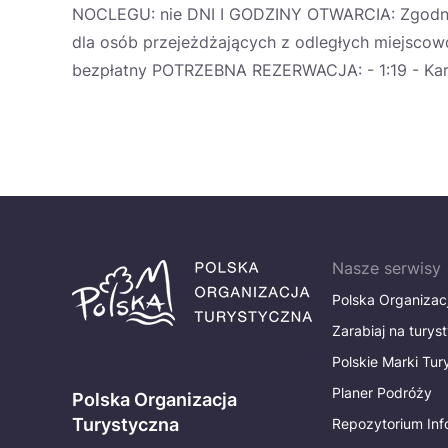
NOCLEGU: nie DNI I GODZINY OTWARCIA: Zgodni
dla osób przejeżdżających z odległych miejscowo
bezpłatny POTRZEBNA REZERWACJA: - 1:19 - 
Nasze serwisy
Polska Organizac
Zarabiaj na turys
Polskie Marki Tu
Planer Podróży
Polska Organizacja
Turystyczna
Repozytorium Inf