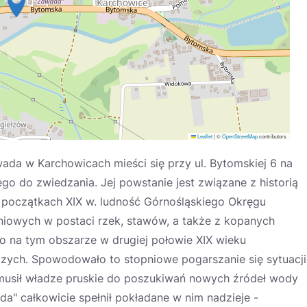
Leaflet
|
©
OpenStreetMap
contributors
a w Karchowicach mieści się przy ul. Bytomskiej 6 na
 do zwiedzania. Jej powstanie jest związane z historią
 początkach XIX w. ludność Górnośląskiego Okręgu
iowych w postaci rzek, stawów, a także z kopanych
 na tym obszarze w drugiej połowie XIX wieku
zych. Spowodowało to stopniowe pogarszanie się sytuacji
musił władze pruskie do poszukiwań nowych źródeł wody
" całkowicie spełnił pokładane w nim nadzieje -