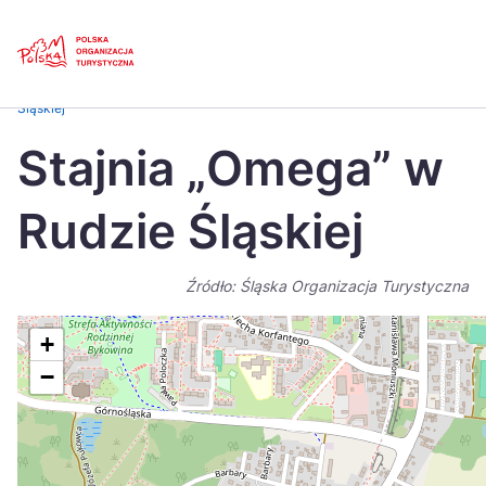
Skip
Link
Strona główna
>
Baza atrakcji turystycznych
>
Stajnia „Omega” w Rudzie
Śląskiej
Polski
Engl
Stajnia „Omega” w
Česká
中国
Rudzie Śląskiej
Dansk
Deut
Español
Fran
Źródło: Śląska Organizacja Turystyczna
Italiano
Magy
+
Nederlands
日本
−
Português
Nors
Suomi
Sven