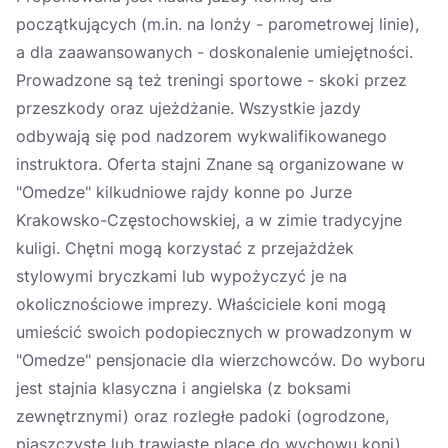
początkujących (m.in. na lonży - parometrowej linie),
a dla zaawansowanych - doskonalenie umiejętności.
Prowadzone są też treningi sportowe - skoki przez
przeszkody oraz ujeżdżanie. Wszystkie jazdy
odbywają się pod nadzorem wykwalifikowanego
instruktora. Oferta stajni Znane są organizowane w
"Omedze" kilkudniowe rajdy konne po Jurze
Krakowsko-Częstochowskiej, a w zimie tradycyjne
kuligi. Chętni mogą korzystać z przejażdżek
stylowymi bryczkami lub wypożyczyć je na
okolicznościowe imprezy. Właściciele koni mogą
umieścić swoich podopiecznych w prowadzonym w
"Omedze" pensjonacie dla wierzchowców. Do wyboru
jest stajnia klasyczna i angielska (z boksami
zewnętrznymi) oraz rozległe padoki (ogrodzone,
piaszczyste lub trawiaste place do wychowu koni).