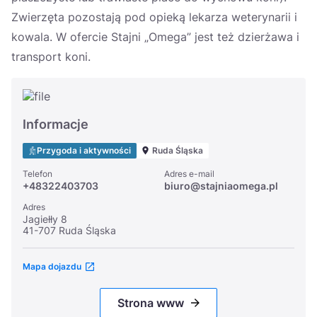
Zwierzęta pozostają pod opieką lekarza weterynarii i
kowala. W ofercie Stajni „Omega” jest też dzierżawa i
transport koni.
Informacje
Przygoda i aktywności
Ruda Śląska
Telefon
Adres e-mail
+48322403703
biuro@stajniaomega.pl
Adres
Jagiełły 8
41-707 Ruda Śląska
Mapa dojazdu
Strona www