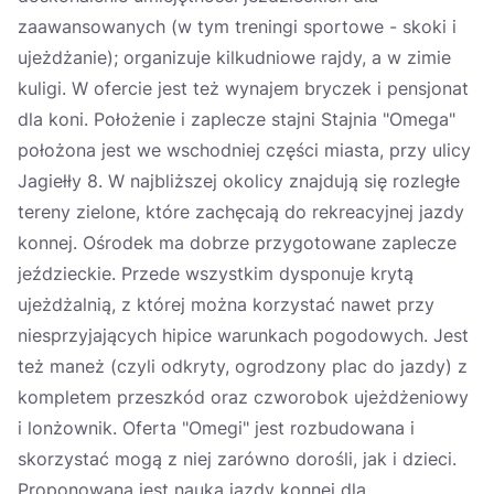
zaawansowanych (w tym treningi sportowe - skoki i
ujeżdżanie); organizuje kilkudniowe rajdy, a w zimie
kuligi. W ofercie jest też wynajem bryczek i pensjonat
dla koni. Położenie i zaplecze stajni Stajnia "Omega"
położona jest we wschodniej części miasta, przy ulicy
Jagiełły 8. W najbliższej okolicy znajdują się rozległe
tereny zielone, które zachęcają do rekreacyjnej jazdy
konnej. Ośrodek ma dobrze przygotowane zaplecze
jeździeckie. Przede wszystkim dysponuje krytą
ujeżdżalnią, z której można korzystać nawet przy
niesprzyjających hipice warunkach pogodowych. Jest
też maneż (czyli odkryty, ogrodzony plac do jazdy) z
kompletem przeszkód oraz czworobok ujeżdżeniowy
i lonżownik. Oferta "Omegi" jest rozbudowana i
skorzystać mogą z niej zarówno dorośli, jak i dzieci.
Proponowana jest nauka jazdy konnej dla