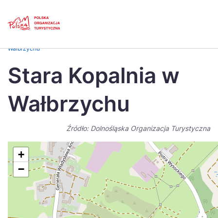
Skip
Link
Strona główna
>
Baza atrakcji turystycznych
>
Stara Kopalnia w
Wałbrzychu
Polski
Engl
Stara Kopalnia w
Česká
中国
Wałbrzychu
Dansk
Deut
Español
Fran
Źródło: Dolnośląska Organizacja Turystyczna
Italiano
Magy
+
Nederlands
日本
−
Português
Nors
Suomi
Sven