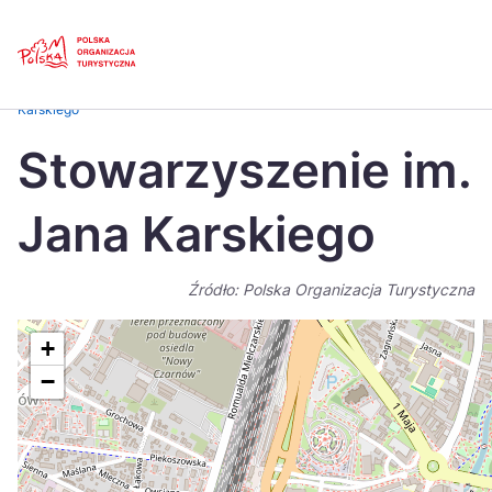
Skip
Link
Strona główna
>
Baza atrakcji turystycznych
>
Stowarzyszenie im. Jana
Karskiego
Polski
Engl
Stowarzyszenie im.
Česká
中国
Jana Karskiego
Dansk
Deut
Español
Fran
Źródło: Polska Organizacja Turystyczna
Italiano
Magy
+
Nederlands
日本
−
Português
Nors
Suomi
Sven