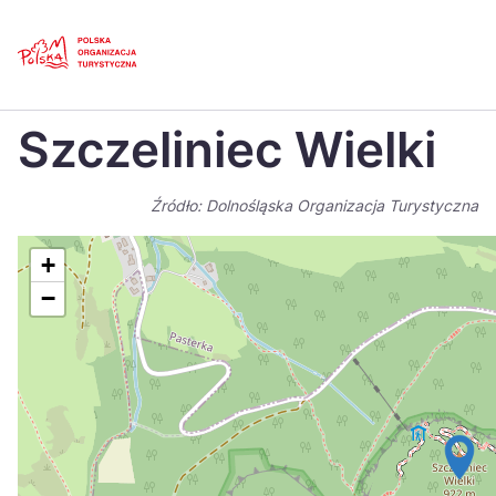
Skip
Link
Strona główna
>
Baza atrakcji turystycznych
>
Szczeliniec Wielki
Szczeliniec Wielki
Polski
Engl
Česká
中国
Źródło: Dolnośląska Organizacja Turystyczna
Dansk
Deut
+
Español
Fran
−
Italiano
Magy
Nederlands
日本
Português
Nors
Suomi
Sven