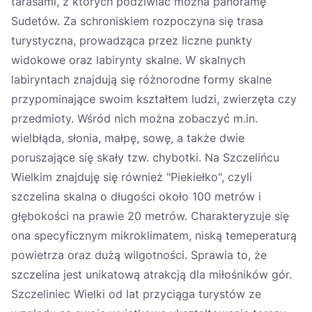
tarasami, z których podziwiać można panoramę
Sudetów. Za schroniskiem rozpoczyna się trasa
turystyczna, prowadząca przez liczne punkty
widokowe oraz labirynty skalne. W skalnych
labiryntach znajdują się różnorodne formy skalne
przypominające swoim kształtem ludzi, zwierzęta czy
przedmioty. Wśród nich można zobaczyć m.in.
wielbłąda, słonia, małpę, sowę, a także dwie
poruszające się skały tzw. chybotki. Na Szczelińcu
Wielkim znajduję się również "Piekiełko", czyli
szczelina skalna o długości około 100 metrów i
głębokości na prawie 20 metrów. Charakteryzuje się
ona specyficznym mikroklimatem, niską temeperaturą
powietrza oraz dużą wilgotności. Sprawia to, że
szczelina jest unikatową atrakcją dla miłośników gór.
Szczeliniec Wielki od lat przyciąga turystów ze