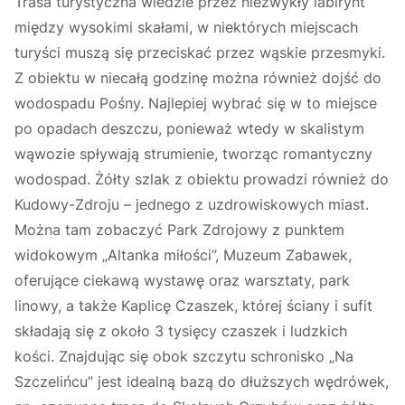
Trasa turystyczna wiedzie przez niezwykły labirynt
między wysokimi skałami, w niektórych miejscach
turyści muszą się przeciskać przez wąskie przesmyki.
Z obiektu w niecałą godzinę można również dojść do
wodospadu Pośny. Najlepiej wybrać się w to miejsce
po opadach deszczu, ponieważ wtedy w skalistym
wąwozie spływają strumienie, tworząc romantyczny
wodospad. Żółty szlak z obiektu prowadzi również do
Kudowy-Zdroju – jednego z uzdrowiskowych miast.
Można tam zobaczyć Park Zdrojowy z punktem
widokowym „Altanka miłości”, Muzeum Zabawek,
oferujące ciekawą wystawę oraz warsztaty, park
linowy, a także Kaplicę Czaszek, której ściany i sufit
składają się z około 3 tysięcy czaszek i ludzkich
kości. Znajdując się obok szczytu schronisko „Na
Szczelińcu” jest idealną bazą do dłuższych wędrówek,