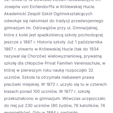
Josepha von Eichendorffa w Królewskiej Hucie.
Akademicki Zespół Szkół Ogólnokształcących
odwołuje się natomiast do tradycji przedwojennego
gimnazjum im. Odrowążów przy ul. Gimnazjalnej,
które z kolei jest spadkobiercą szkoły pochodzącej
jeszcze z 1867 r. Historia szkoły Już 1 października
1867 r. otwarto w Królewskiej Hucie (tak do 1934
nazywał się Chorzów) wielowyznaniową, prywatną
szkołę dla chłopców Privat Familien Vereinsschule, w
której w pierwszym roku naukę rozpoczęło 32
uczniów. Szkoła ta otrzymała niebawem prawa
placówki miejskiej. W 1872 r. uczyło się tu w czterech
klasach ponad 100 uczniów. W 1877 r. szkołę
przekształcono w gimnazjum. Wówczas uczęszczało
do niej już 230 uczniów (80 żydów, 76 katolików, 74
ewangelików). Gdy w 1884 r. nastąpiło