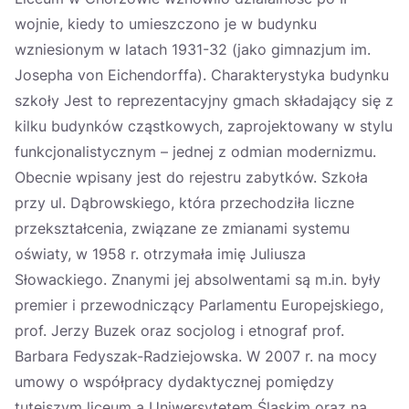
wojnie, kiedy to umieszczono je w budynku
wzniesionym w latach 1931-32 (jako gimnazjum im.
Josepha von Eichendorffa). Charakterystyka budynku
szkoły Jest to reprezentacyjny gmach składający się z
kilku budynków cząstkowych, zaprojektowany w stylu
funkcjonalistycznym – jednej z odmian modernizmu.
Obecnie wpisany jest do rejestru zabytków. Szkoła
przy ul. Dąbrowskiego, która przechodziła liczne
przekształcenia, związane ze zmianami systemu
oświaty, w 1958 r. otrzymała imię Juliusza
Słowackiego. Znanymi jej absolwentami są m.in. były
premier i przewodniczący Parlamentu Europejskiego,
prof. Jerzy Buzek oraz socjolog i etnograf prof.
Barbara Fedyszak-Radziejowska. W 2007 r. na mocy
umowy o współpracy dydaktycznej pomiędzy
tutejszym liceum a Uniwersytetem Śląskim oraz na