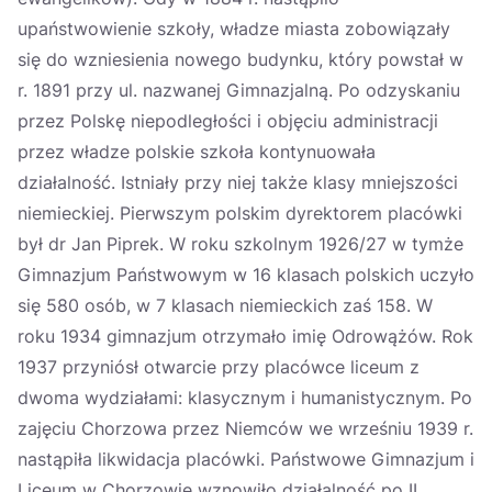
upaństwowienie szkoły, władze miasta zobowiązały
się do wzniesienia nowego budynku, który powstał w
r. 1891 przy ul. nazwanej Gimnazjalną. Po odzyskaniu
przez Polskę niepodległości i objęciu administracji
przez władze polskie szkoła kontynuowała
działalność. Istniały przy niej także klasy mniejszości
niemieckiej. Pierwszym polskim dyrektorem placówki
był dr Jan Piprek. W roku szkolnym 1926/27 w tymże
Gimnazjum Państwowym w 16 klasach polskich uczyło
się 580 osób, w 7 klasach niemieckich zaś 158. W
roku 1934 gimnazjum otrzymało imię Odrowążów. Rok
1937 przyniósł otwarcie przy placówce liceum z
dwoma wydziałami: klasycznym i humanistycznym. Po
zajęciu Chorzowa przez Niemców we wrześniu 1939 r.
nastąpiła likwidacja placówki. Państwowe Gimnazjum i
Liceum w Chorzowie wznowiło działalność po II