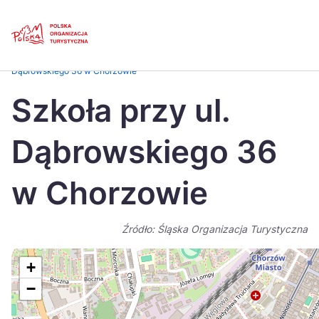
Skip
Link
Strona główna
>
Baza atrakcji turystycznych
>
Szkoła przy ul.
Dąbrowskiego 36 w Chorzowie
Polski
Engl
Szkoła przy ul.
Česká
中国
Dąbrowskiego 36
Dansk
Deut
Español
Fran
w Chorzowie
Italiano
Magy
Źródło: Śląska Organizacja Turystyczna
Nederlands
日本
Português
Nors
+
−
Suomi
Sven