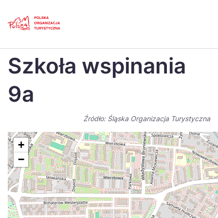
Skip
Link
Strona główna
>
Baza atrakcji turystycznych
>
Szkoła wspinania 9a
Szkoła wspinania
Polski
Engl
Česká
中国
9a
Dansk
Deut
Źródło: Śląska Organizacja Turystyczna
Español
Fran
Italiano
Magy
+
−
Nederlands
日本
Português
Nors
Suomi
Sven