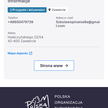
Informacje
Przygoda i aktywności
Zawiercie
Telefon
Adres e-mail
+48600479739
Szkolawspinania9a@gmai
l.com
Adres
Huldczyńskiego 22/54
42-400 Zawiercie
Mapa dojazdu
Strona www