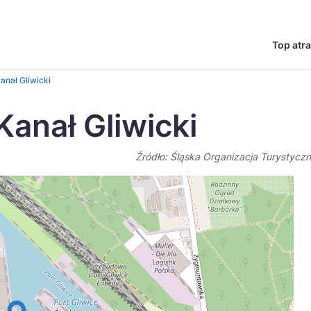
Top atra
English
Česká
anał Gliwicki
Deutsch
Español
Kanał Gliwicki
Magyar
Nederlands
Źródło: Śląska Organizacja Turystycz
go?
regionów
Miasta
Ambasador miejsca
Szlaki kulinarne
UNESC
Norsk
Suomi
Uzdrowiska
Polskie 