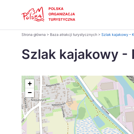
Skip
Link
Polski
Strona główna
>
Baza atrakcji turystycznych
>
Szlak kajakowy – K
Wyszukaj
Dansk
na
Szlak kajakowy - 
stronie
Italiano
Pomysł na...
Regiony
Gastronomia i kuchnia
Co nowe
Kuchnia 
Português
+
−
Україна
Parki narodowe