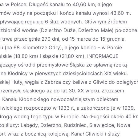
a w Polsce. Długość kanału to 40,60 km, a jego
mów wody na początku i końcu kanału wynosi 43,60 m.
 pływające reguluje 6 śluz wodnych. Głównym źródłem
 i zbiorniki wodne (Dzierżno Duże, Dzierżno Małe) położone
 trwa przeciętnie 270 dni, od 15 marca do 15 grudnia.
u (na 98. kilometrze Odry), a jego koniec – w Porcie
lskie (18,80 km) i śląskie (21,80 km). INFORMACJE
łączący ośrodki przemysłowe Śląska ze spławną rzeką
e Kłodnicy w pierwszych dziesięcioleciach XIX wieku.
kiej Huty, węgla z Zabrza czy żeliwa z Gliwic do odległyc
przemysłu śląskiego aż do lat 30. XX wieku. Z czasem
o Kanału Kłodnickiego nowocześniejszym obiektem
iwickiego rozpoczęto w 1933 r., a zakończono je w 1939.
drogą wodną tego typu w Europie. Na długości około 40 k
śluzy: Łabędy, Dzierżno, Rudziniec, Sławięcice, Nowa
rt wraz z bocznicą kolejową. Kanał Gliwicki i śluzy