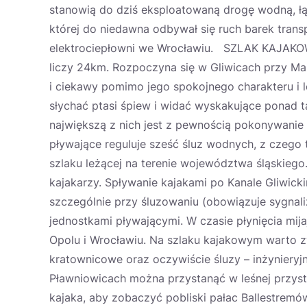
stanowią do dziś eksploatowaną drogę wodną, ł
której do niedawna odbywał się ruch barek transp
elektrociepłowni we Wrocławiu. SZLAK KAJAKOW
liczy 24km. Rozpoczyna się w Gliwicach przy Mar
i ciekawy pomimo jego spokojnego charakteru i l
słychać ptasi śpiew i widać wyskakujące ponad ta
największą z nich jest z pewnością pokonywanie
pływające reguluje sześć śluz wodnych, z czego t
szlaku leżącej na terenie województwa śląskiego
kajakarzy. Spływanie kajakami po Kanale Gliwic
szczególnie przy śluzowaniu (obowiązuje sygnaliz
jednostkami pływającymi. W czasie płynięcia mija
Opolu i Wrocławiu. Na szlaku kajakowym warto 
kratownicowe oraz oczywiście śluzy – inżynieryj
Pławniowicach można przystanąć w leśnej przysta
kajaka, aby zobaczyć pobliski pałac Ballestrem