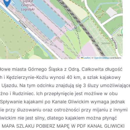
Leaflet
|
©
OpenStreetMap
contributors
słowe miasta Górnego Śląska z Odrą. Całkowita długość
 i Kędzierzynie-Koźlu wynosi 40 km, a szlak kajakowy
Ujazdu. Na tym odcinku znajdują się 3 śluzy umożliwiając
o i Rudziniec. Ich przepłynięcie jest możliwe w obu
y. Spływanie kajakami po Kanale Gliwickim wymaga jednak
e przy śluzowaniu oraz ostrożności przy mijaniu z innymi
wickim nie jest silny, dlatego kajakiem można płynąć
iwic. MAPA SZLAKU POBIERZ MAPĘ W PDF KANAŁ GLIWICKI