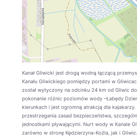
Kanał Gliwicki jest drogą wodną łączącą przemy
Kanału Gliwickiego pomiędzy portami w Gliwicach
został wytyczony na odcinku 24 km od Gliwic do 
pokonanie różnic poziomów wody –Łabędy Dzierżn
kierunkach i jest ogromną atrakcją dla kajakarz
przestrzegania zasad bezpieczeństwa, szczególni
jednostkami pływającymi. Nurt wody w Kanale Gli
zarówno w stronę Kędzierzyna-Koźla, jak i Gl