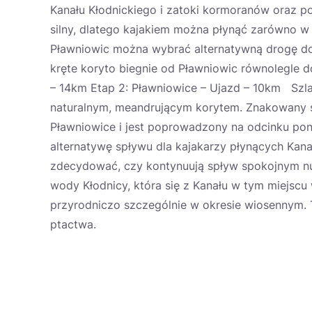
Kanału Kłodnickiego i zatoki kormoranów oraz po
silny, dlatego kajakiem można płynąć zarówno w s
Pławniowic można wybrać alternatywną drogę dot
kręte koryto biegnie od Pławniowic równolegle d
– 14km Etap 2: Pławniowice – Ujazd – 10km Szla
naturalnym, meandrującym korytem. Znakowany s
Pławniowice i jest poprowadzony na odcinku pon
alternatywę spływu dla kajakarzy płynących Kan
zdecydować, czy kontynuują spływ spokojnym nu
wody Kłodnicy, która się z Kanału w tym miejscu 
przyrodniczo szczególnie w okresie wiosennym. T
ptactwa.