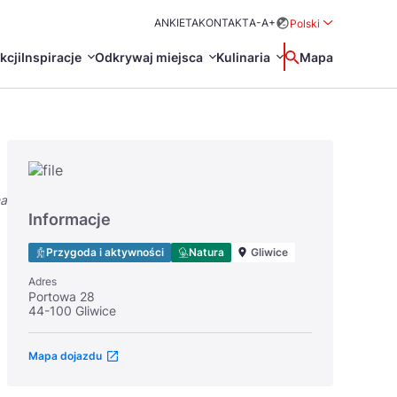
ANKIETA
KONTAKT
A-
A+
Polski
Rozwiń menu wybo
kcji
Inspiracje
Odkrywaj miejsca
Kulinaria
Wyszukaj
Mapa
中国
Zamkn
Français
日本語
na
O
Certyfikaty POT
Restauracje Michelin
Informacje
Svenska
Przygoda i aktywności
Natura
Gliwice
Adres
Portowa 28
44-100 Gliwice
Mapa dojazdu
Marki Turystyczne