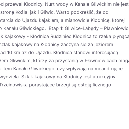
d przewał Kłodnicy. Nurt wody w Kanale Gliwickim nie jest
tronę Koźla, jak i Gliwic. Warto podkreślić, że od
arcia do Ujazdu kajakiem, a mianowicie Kłodnicę, której
o Kanału Gliwickiego. Etap 1: Gliwice-Łabędy – Pławniowic
k kajakowy - Kłodnica Rudziniec Kłodnica to rzeka płynąc
zlak kajakowy na Kłodnicy zaczyna się za jeziorem
ad 10 km aż do Ujazdu. Kłodnica stanowi interesującą
ałem Gliwickim, którzy za przystanią w Pławniowicach mog
rtem Kanału Gliwickiego, czy wpływają na meandrujące
wydziela. Szlak kajakowy na Kłodnicy jest atrakcyjny
rzcinowiska porastające brzegi są ostoją licznego