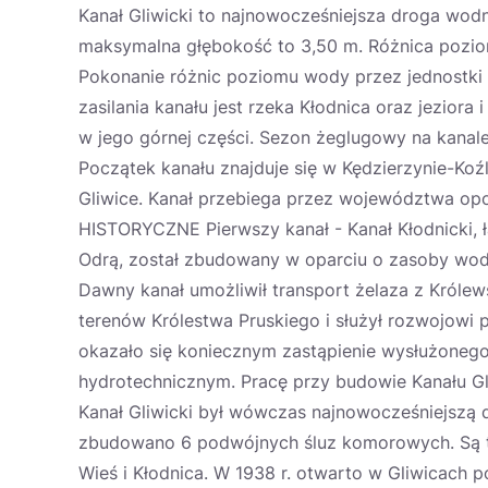
Kanał Gliwicki to najnowocześniejsza droga wodn
maksymalna głębokość to 3,50 m. Różnica pozio
Pokonanie różnic poziomu wody przez jednostki
zasilania kanału jest rzeka Kłodnica oraz jeziora
w jego górnej części. Sezon żeglugowy na kanale
Początek kanału znajduje się w Kędzierzynie-Koźl
Gliwice. Kanał przebiega przez województwa opo
HISTORYCZNE Pierwszy kanał - Kanał Kłodnicki, 
Odrą, został zbudowany w oparciu o zasoby wodn
Dawny kanał umożliwił transport żelaza z Królews
terenów Królestwa Pruskiego i służył rozwojowi 
okazało się koniecznym zastąpienie wysłużoneg
hydrotechnicznym. Pracę przy budowie Kanału Gl
Kanał Gliwicki był wówczas najnowocześniejszą 
zbudowano 6 podwójnych śluz komorowych. Są to 
Wieś i Kłodnica. W 1938 r. otwarto w Gliwicach po