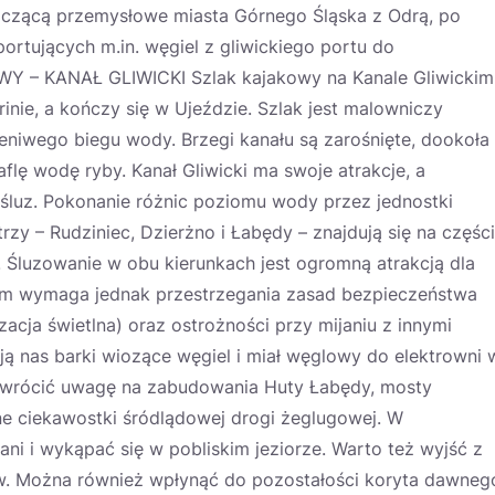
ączącą przemysłowe miasta Górnego Śląska z Odrą, po
ortujących m.in. węgiel z gliwickiego portu do
Y – KANAŁ GLIWICKI Szlak kajakowy na Kanale Gliwickim
inie, a kończy się w Ujeździe. Szlak jest malowniczy
eniwego biegu wody. Brzegi kanału są zarośnięte, dookoła
flę wodę ryby. Kanał Gliwicki ma swoje atrakcje, a
 śluz. Pokonanie różnic poziomu wody przez jednostki
rzy – Rudziniec, Dzierżno i Łabędy – znajdują się na części
. Śluzowanie w obu kierunkach jest ogromną atrakcją dla
kim wymaga jednak przestrzegania zasad bezpieczeństwa
acja świetlna) oraz ostrożności przy mijaniu z innymi
ją nas barki wiozące węgiel i miał węglowy do elektrowni 
zwrócić uwagę na zabudowania Huty Łabędy, mosty
ne ciekawostki śródlądowej drogi żeglugowej. W
ni i wykąpać się w pobliskim jeziorze. Warto też wyjść z
ów. Można również wpłynąć do pozostałości koryta dawneg