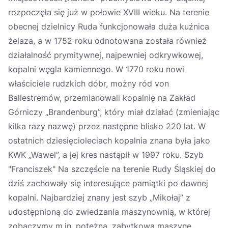
rozpoczęła się już w połowie XVIII wieku. Na terenie
obecnej dzielnicy Ruda funkcjonowała duża kuźnica
żelaza, a w 1752 roku odnotowana została również
działalność prymitywnej, najpewniej odkrywkowej,
kopalni węgla kamiennego. W 1770 roku nowi
właściciele rudzkich dóbr, możny ród von
Ballestremów, przemianowali kopalnię na Zakład
Górniczy „Brandenburg”, który miał działać (zmieniając
kilka razy nazwę) przez następne blisko 220 lat. W
ostatnich dziesięcioleciach kopalnia znana była jako
KWK „Wawel”, a jej kres nastąpił w 1997 roku. Szyb
"Franciszek" Na szczęście na terenie Rudy Śląskiej do
dziś zachowały się interesujące pamiątki po dawnej
kopalni. Najbardziej znany jest szyb „Mikołaj” z
udostępnioną do zwiedzania maszynownią, w której
zobaczymy m.in. potężną, zabytkową maszynę