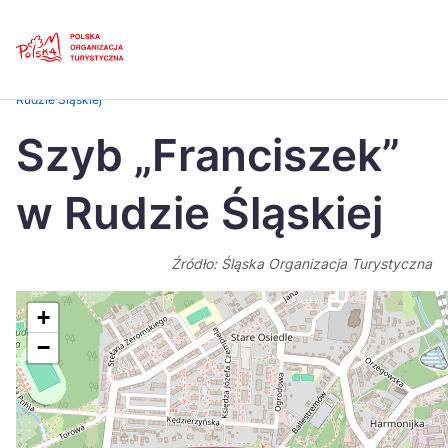
Skip
Link
Strona główna
>
Baza atrakcji turystycznych
>
Szyb „Franciszek” w
Rudzie Śląskiej
Polski
Engl
Szyb „Franciszek”
Česká
中国
w Rudzie Śląskiej
Dansk
Deut
Español
Fran
Źródło: Śląska Organizacja Turystyczna
Italiano
Magy
+
Nederlands
日本
−
Português
Nors
Suomi
Sven