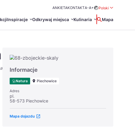
ANKIETA
KONTAKT
A-
A+
Polski
Rozwiń menu wybo
kcji
Inspiracje
Odkrywaj miejsca
Kulinaria
Wyszukaj
Mapa
中国
Zamkn
Français
h
日本語
na
O
Certyfikaty POT
Restauracje Michelin
Informacje
Svenska
Natura
Piechowice
Adres
pl.
58-573 Piechowice
Mapa dojazdu
Marki Turystyczne