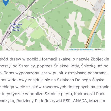
Leaflet
|
©
OpenStreetMap
contributors
ód drzew w pobliżu formacji skalnej o nazwie Zbójeckie
szy, od Szrenicy, poprzez Śnieżne Kotły, Śnieżkę, aż po
ło. Taras wyposażony jest w pulpit z rozpisaną panoramą.
Taras widokowy znajduje się na Szlakach Dolnego Śląska
przebiega wiele szlaków rowerowych dostępnych na stronie
turystyczne w pobliżu Sztolnie pirytu, Karkonoski Park
eńczyka, Rodzinny Park Rozrywki ESPLANADA, Muzeum