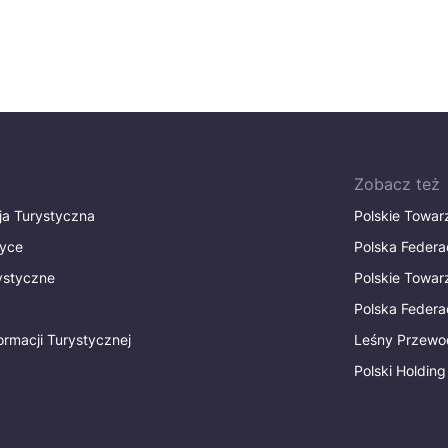
Zobacz też
ja Turystyczna
Polskie Towa
tyce
Polska Federa
rystyczne
Polskie Towa
Polska Federac
ormacji Turystycznej
Leśny Przewo
Polski Holding