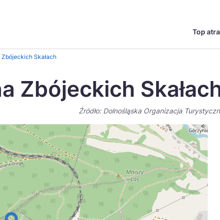
Top atra
English
Česká
 Zbójeckich Skałach
Deutsch
Español
a Zbójeckich Skałac
Magyar
Nederlands
Źródło: Dolnośląska Organizacja Turystycz
go?
regionów
Miasta
Ambasador miejsca
Szlaki kulinarne
UNESC
Norsk
Suomi
Uzdrowiska
Polskie 