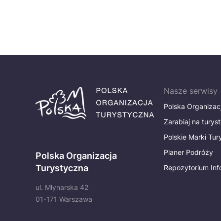
Nasze serwisy
Polska Organizac
Zarabiaj na turys
Polskie Marki Tu
Planer Podróży
Polska Organizacja
Turystyczna
Repozytorium Inf
ul. Młynarska 42
01-171 Warszawa