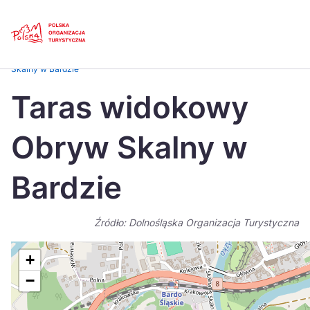
Skip
Link
Strona główna
>
Baza atrakcji turystycznych
>
Taras widokowy Obryw
Skalny w Bardzie
Polski
Engl
Taras widokowy
Česká
中国
Obryw Skalny w
Dansk
Deut
Español
Fran
Bardzie
Italiano
Magy
Źródło: Dolnośląska Organizacja Turystyczna
Nederlands
日本
Português
Nors
+
−
Suomi
Sven