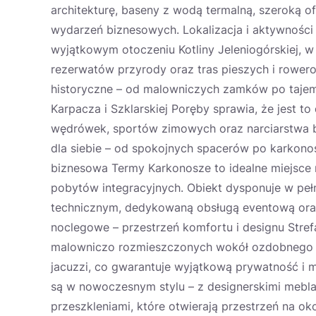
architekturę, baseny z wodą termalną, szeroką of
wydarzeń biznesowych. Lokalizacja i aktywności –
wyjątkowym otoczeniu Kotliny Jeleniogórskiej, w
rezerwatów przyrody oraz tras pieszych i rowero
historyczne – od malowniczych zamków po tajemn
Karpacza i Szklarskiej Poręby sprawia, że jest 
wędrówek, sportów zimowych oraz narciarstwa bi
dla siebie – od spokojnych spacerów po karkono
biznesowa Termy Karkonosze to idealne miejsce n
pobytów integracyjnych. Obiekt dysponuje w pe
technicznym, dedykowaną obsługą eventową oraz
noclegowe – przestrzeń komfortu i designu Strefa 
malowniczo rozmieszczonych wokół ozdobnego s
jacuzzi, co gwarantuje wyjątkową prywatność i 
są w nowoczesnym stylu – z designerskimi mebla
przeszkleniami, które otwierają przestrzeń na oko