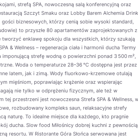
ojami, strefą SPA, nowoczesną salą konferencyjną oraz
Restauracją Szczyt Smaku oraz Lobby Barem Alchemia Drin
 i gości biznesowych, którzy cenią sobie wysoki standard,
 budowie) to przyszłe 80 apartamentów zaprojektowanych z
 tworzyć enklawę spokoju dla wszystkich, którzy szukają
 SPA & Wellness – regeneracja ciała i harmonii ducha Termy
a imponującą strefę wodną o powierzchni ponad 3 500 m²,
trzne. Woda o temperaturze 28–36 °C dostępna jest przez
emne latem, jak i zimą. Wody fluorkowo-krzemowe otulają
ym mięśniom, poprawiając krążenie oraz wspierając
agają nie tylko w odprężeniu fizycznym, ale też w
 tej przestrzeni jest nowoczesna Strefa SPA & Wellness, 
egowe, rozbudowany kompleks saun, relaksacyjne strefy
ą naturę. To idealne miejsce dla każdego, kto pragnie
kój ducha. Slow food Miłośnicy dobrej kuchni z pewnością
zną resortu. W Ristorante Góra Słońca serwowana jest