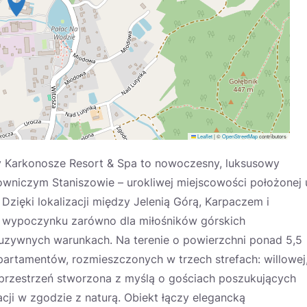
Leaflet
|
©
OpenStreetMap
contributors
my Karkonosze Resort & Spa to nowoczesny, luksusowy
wniczym Staniszowie – urokliwej miejscowości położonej 
 Dzięki lokalizacji między Jelenią Górą, Karpaczem i
ce wypoczynku zarówno dla miłośników górskich
kluzywnych warunkach. Na terenie o powierzchni ponad 5,5
partamentów, rozmieszczonych w trzech strefach: willowej
 przestrzeń stworzona z myślą o gościach poszukujących
ji w zgodzie z naturą. Obiekt łączy elegancką