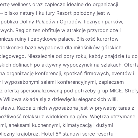
ertę wellness oraz zaplecze idealne do organizacji
 blisko natury i kultury Resort położony jest w
 pobliżu Doliny Pałaców i Ogrodów, licznych parków,
wych. Region ten obfituje w atrakcje przyrodnicze i
icze ruiny i zabytkowe pałace. Bliskość kurortów
to doskonała baza wypadowa dla miłośników górskich
egowego. Niezależnie od pory roku, każdy znajdzie tu co
skich dolinach po aktywny wypoczynek na szlakach. Ofert
a organizację konferencji, spotkań firmowych, eventów i
łni wyposażonymi salami konferencyjnymi, zapleczem
 ofertą spersonalizowaną pod potrzeby grup MICE. Stref
Willowa składa się z dziewięciu eleganckich willi,
tawu. Każda z nich wyposażona jest w prywatny taras z
możliwość relaksu z widokiem na góry. Wnętrza utrzymane
mi, aneksami kuchennymi, klimatyzacją i dużymi
liczny krajobraz. Hotel 5* stanowi serce resortu –