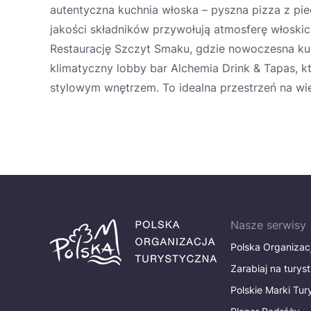
autentyczna kuchnia włoska – pyszna pizza z pi
jakości składników przywołują atmosferę włoskic
Restaurację Szczyt Smaku, gdzie nowoczesna kuc
klimatyczny lobby bar Alchemia Drink & Tapas, k
stylowym wnętrzem. To idealna przestrzeń na wi
Nasze serwisy
Polska Organizac
Zarabiaj na turys
Polskie Marki Tu