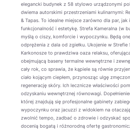
elegancki budynek z 58 stylowo urządzonymi pok
dwiema autorskimi przestrzeniami kulinarnymi: 
& Tapas. To idealne miejsce zarówno dla par, jak
funkcjonalność i estetykę. Strefa Kameralna (w
myślą o ciszy, komforcie i wypoczynku. Będą one
odprężenia z dala od zgiełku. Ukojenie w Strefie
Karkonosze to prawdziwa oaza relaksu, oferując
obejmującą baseny termalne wewnętrzne i zewnę
cały rok, co sprawia, że kąpiele są równie przyj
ciało kojącym ciepłem, przynosząc ulgę zmęczon
regenerację skóry. Ich lecznicze właściwości pom
odzyskaniu wewnętrznej równowagi. Dopełnieniem
której znajdują się profesjonalne gabinety zabi
wypoczynku oraz jacuzzi z widokiem na otaczając
zwolnić tempo, zadbać o zdrowie i odzyskać spo
docenią bogatą i różnorodną ofertę gastronomic