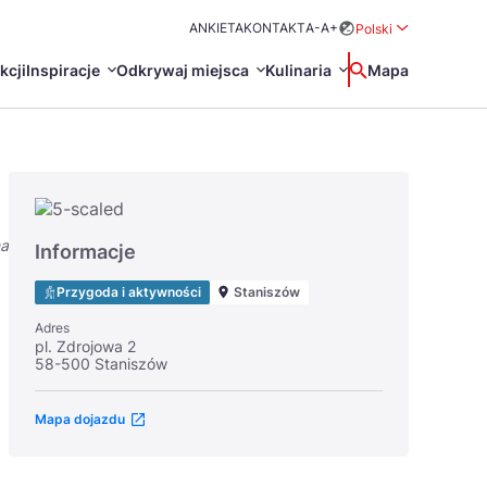
ANKIETA
KONTAKT
A-
A+
Polski
Rozwiń menu wybo
kcji
Inspiracje
Odkrywaj miejsca
Kulinaria
Wyszukaj
Mapa
中国
Zamkn
Français
日本語
na
O
Certyfikaty POT
Restauracje Michelin
Informacje
Svenska
Przygoda i aktywności
Staniszów
Adres
pl. Zdrojowa 2
58-500 Staniszów
Mapa dojazdu
Marki Turystyczne