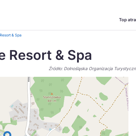
Top atra
English
Česká
Resort & Spa
Deutsch
Español
 Resort & Spa
Magyar
Nederlands
Źródło: Dolnośląska Organizacja Turystycz
go?
regionów
Miasta
Ambasador miejsca
Szlaki kulinarne
UNESC
Norsk
Suomi
Uzdrowiska
Polskie 