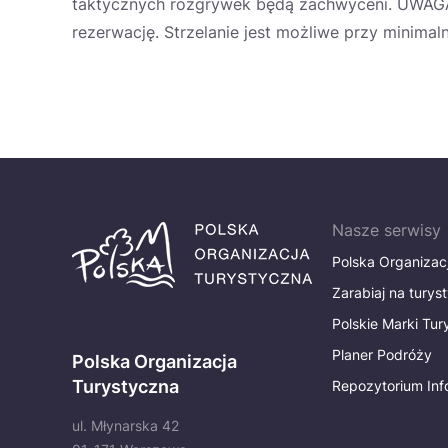
taktycznych rozgrywek będą zachwyceni. UWAGA! 
rezerwację. Strzelanie jest możliwe przy minimaln
Nasze serwisy
Polska Organizac
Zarabiaj na turys
Polskie Marki Tu
Planer Podróży
Polska Organizacja
Turystyczna
Repozytorium Inf
ul. Młynarska 42