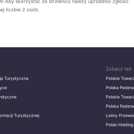
Aby skorzystać ze strzelnicy należy uprzednio zgłosić
ej liczbie 2 osób.
Zobacz też
ja Turystyczna
Polskie Towa
tyce
Polska Federa
rystyczne
Polskie Towa
Polska Federac
ormacji Turystycznej
Leśny Przewo
Polski Holding