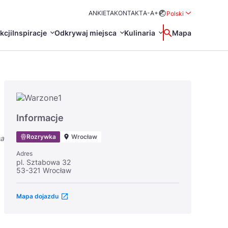
ANKIETA
KONTAKT
A-
A+
Polski
Rozwiń menu wybo
kcji
Inspiracje
Odkrywaj miejsca
Kulinaria
Wyszukaj
Mapa
中国
Zamkn
Français
日本語
O
Certyfikaty POT
Restauracje Michelin
Informacje
Svenska
Rozrywka
Wrocław
na
Adres
pl. Sztabowa 32
53-321 Wrocław
Mapa dojazdu
Marki Turystyczne