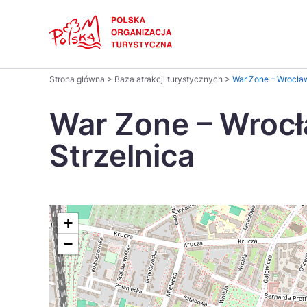
Skip
Link
Polski
Strona główna
>
Baza atrakcji turystycznych
>
War Zone – Wrocław
Wyszukaj
Dansk
na
War Zone – Wrocł
stronie
Italiano
Strzelnica
Pomysł na...
Regiony
Gastronomia i kuchnia
Co nowe
Kuchnia 
Português
Україна
+
−
Parki narodowe