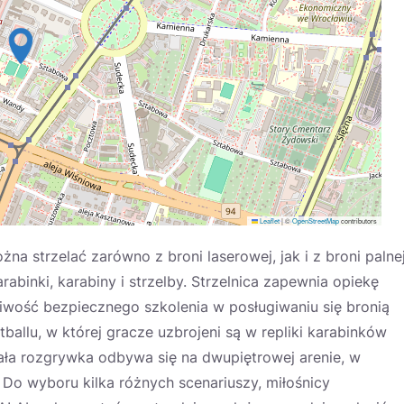
Leaflet
|
©
OpenStreetMap
contributors
na strzelać zarówno z broni laserowej, jak i z broni palnej
rabinki, karabiny i strzelby. Strzelnica zapewnia opiekę
liwość bezpiecznego szkolenia w posługiwaniu się bronią
ntballu, w której gracze uzbrojeni są w repliki karabinków
ała rozgrywka odbywa się na dwupiętrowej arenie, w
Do wyboru kilka różnych scenariuszy, miłośnicy