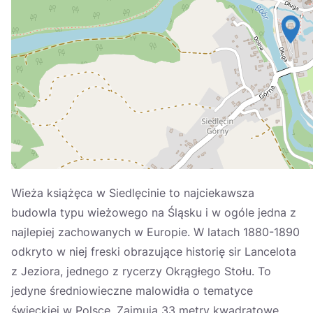
Україна
Zamknij
Wieża książęca w Siedlęcinie to najciekawsza
budowla typu wieżowego na Śląsku i w ogóle jedna z
najlepiej zachowanych w Europie. W latach 1880-1890
odkryto w niej freski obrazujące historię sir Lancelota
z Jeziora, jednego z rycerzy Okrągłego Stołu. To
jedyne średniowieczne malowidła o tematyce
świeckiej w Polsce. Zajmują 33 metry kwadratowe