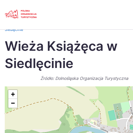
Skip
Link
Strona główna
>
Baza atrakcji turystycznych
>
Wieża Książęca w
Siedlęcinie
Polski
Engl
Wieża Książęca w
Česká
中国
Siedlęcinie
Dansk
Deut
Español
Fran
Źródło: Dolnośląska Organizacja Turystyczna
Italiano
Magy
+
Nederlands
日本
−
Português
Nors
Suomi
Sven