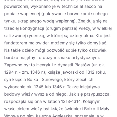
powierzchni, wykonano je w technice al secco na
pobiale wapiennej (pokrywanie barwnikami suchego
tynku, skrapianego wodą wapienną). Znajdują się na
trzeciej kondygnacji (drugim piętrze) wieży, w wielkiej
sali zwanej rycerską, w której są cztery okna. Kto jest
fundatorem malowideł, możemy się tylko domyślać.
Na takie dzieło mógł pozwolić sobie tylko człowiek
bardzo majętny i o dużym smaku artystycznym.
Zapewne był to Henryk I z dynastii Piastów (ur. ok.
1294 r. - zm. 1346 r.), książę jaworski od 1312 roku,
syn księcia Bolka I Surowego, który zlecił ich
wykonanie ok. 1345 lub 1346 r. Także inicjatywa
budowy wieży wyszła od niego. Jak się przypuszcza,
rozpoczęła się ona w latach 1313-1314. Kolejnym
właścicielem wieży był książę świdnicki Bolko II Mały.
Wdowa po nim, księżna Agnieszka, sprzedała ją w