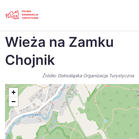
Skip
Link
Strona główna
>
Baza atrakcji turystycznych
>
Wieża na Zamku Chojnik
Wieża na Zamku
Polski
Engl
Česká
中国
Chojnik
Dansk
Deut
Źródło: Dolnośląska Organizacja Turystyczna
Español
Fran
Italiano
Magy
+
−
Nederlands
日本
Português
Nors
Suomi
Sven