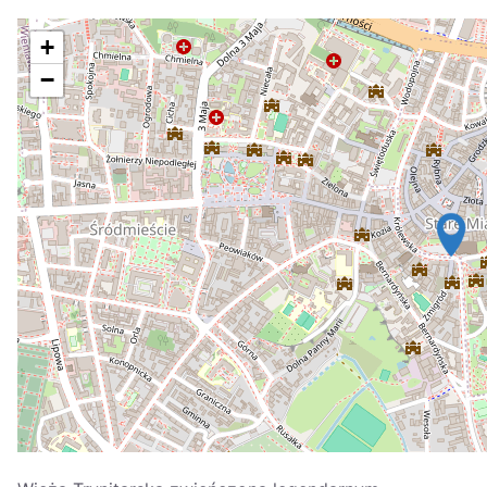
Україна
+
Zamknij
−