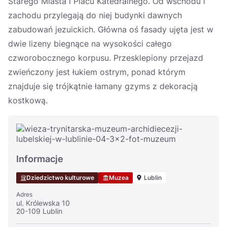
Starego Miasta i Placu Katedralnego. Od wschodu i
zachodu przylegają do niej budynki dawnych
zabudowań jezuickich. Główna oś fasady ujęta jest w
dwie lizeny biegnące na wysokości całego
czworobocznego korpusu. Przesklepiony przejazd
zwieńczony jest łukiem ostrym, ponad którym
znajduje się trójkątnie łamany gzyms z dekoracją
kostkową.
Informacje
Dziedzictwo kulturowe
Muzea
Lublin
Adres
ul. Królewska 10
20-109 Lublin