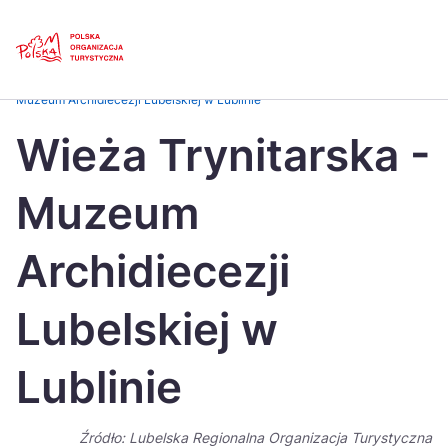
Skip
Link
Strona główna
>
Baza atrakcji turystycznych
>
Wieża Trynitarska –
Muzeum Archidiecezji Lubelskiej w Lublinie
Polski
Engl
Wieża Trynitarska -
Česká
中国
Muzeum
Dansk
Deut
Español
Fran
Archidiecezji
Italiano
Magy
Lubelskiej w
Nederlands
日本
Lublinie
Português
Nors
Suomi
Sven
Źródło: Lubelska Regionalna Organizacja Turystyczna