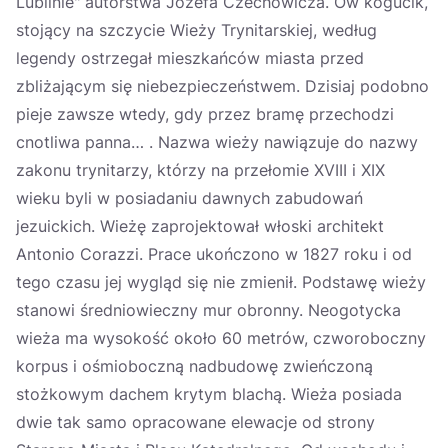
Lublinie" autorstwa Józefa Czechowicza. Ów kogucik,
stojący na szczycie Wieży Trynitarskiej, według
legendy ostrzegał mieszkańców miasta przed
zbliżającym się niebezpieczeństwem. Dzisiaj podobno
pieje zawsze wtedy, gdy przez bramę przechodzi
cnotliwa panna… . Nazwa wieży nawiązuje do nazwy
zakonu trynitarzy, którzy na przełomie XVIII i XIX
wieku byli w posiadaniu dawnych zabudowań
jezuickich. Wieżę zaprojektował włoski architekt
Antonio Corazzi. Prace ukończono w 1827 roku i od
tego czasu jej wygląd się nie zmienił. Podstawę wieży
stanowi średniowieczny mur obronny. Neogotycka
wieża ma wysokość około 60 metrów, czworoboczny
korpus i ośmioboczną nadbudowę zwieńczoną
stożkowym dachem krytym blachą. Wieża posiada
dwie tak samo opracowane elewacje od strony